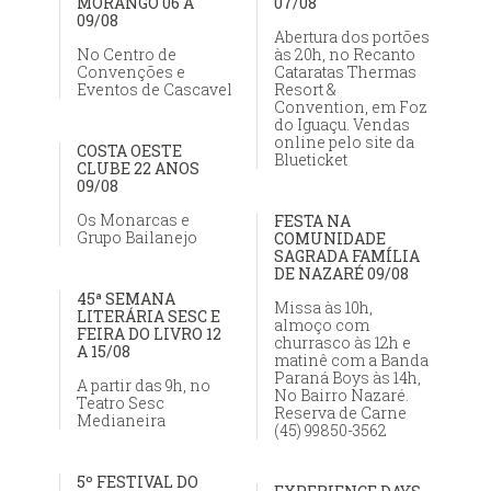
MORANGO 06 A
07/08
09/08
Abertura dos portões
No Centro de
às 20h, no Recanto
Convenções e
Cataratas Thermas
Eventos de Cascavel
Resort &
Convention, em Foz
do Iguaçu. Vendas
online pelo site da
COSTA OESTE
Blueticket
CLUBE 22 ANOS
09/08
Os Monarcas e
FESTA NA
Grupo Bailanejo
COMUNIDADE
SAGRADA FAMÍLIA
DE NAZARÉ 09/08
45ª SEMANA
Missa às 10h,
LITERÁRIA SESC E
almoço com
FEIRA DO LIVRO 12
churrasco às 12h e
A 15/08
matinê com a Banda
Paraná Boys às 14h,
A partir das 9h, no
No Bairro Nazaré.
Teatro Sesc
Reserva de Carne
Medianeira
(45) 99850-3562
5º FESTIVAL DO