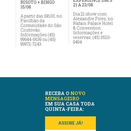
EXPERIENCE DAYS
RISOTO + BINGO
21 A 23/08
15/08
Dia 21 show com
A partir das 19h30, no
Alexandre Pires, no
Pavilhão da
Rafain Palace Hotel
Comunidade do São
& Convention.
Cristóvão.
Informações e
Informações (45)
reservas: (45) 3520-
99944-0639 ou (45)
9494
99972-7243
RECEBA O
NOVO
MENSAGEIRO
EM SUA CASA TODA
QUINTA-FEIRA:
ASSINE JÁ!