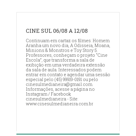
CINE SUL 06/08 A 12/08
Continuam em cartaz os filmes: Homem
Aranha um novo dia, A Odisseia, Moana,
Minions & Monstros e Toy Story 5.
Professores, conheçam o projeto “Cine
Escola”, que transforma a sala de
exibição em uma verdadeira extensão
da sala de aula. Interessados podem
entrar em contato e agendar uma sessão
especial pelo (45) 99919-0191 ou pelo
cinesulmedianeira@gmail.com.
Informações, acesse a página no
Instagram / Facebook
cinesulmedianeira - Site:
www.cinesulmedianeira.com.br