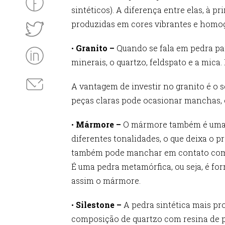
sintéticos). A diferença entre elas, à p
produzidas em cores vibrantes e homogê
•
Granito –
Quando se fala em pedra par
minerais, o quartzo, feldspato e a mica.
A vantagem de investir no granito é o s
peças claras pode ocasionar manchas, 
•
Mármore –
O mármore também é uma pe
diferentes tonalidades, o que deixa o p
também pode manchar em contato com l
É uma pedra metamórfica, ou seja, é fo
assim o mármore.
•
Silestone –
A pedra sintética mais p
composição de quartzo com resina de po