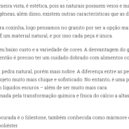
rimeira vista, é estética, pois as naturais possuem veios e 
neas, além disso, existem outras características que as d
a cozinha, logo pensamos no granito por ser a opção mais 
 É um material natural, e por isso cada peça é única.
eu baixo custo e a variedade de cores. A desvantagem do g
então é preciso ter um cuidado dobrado com alimentos co
dra natural, porém mais nobre. A diferença entre as pe
rojeto muito mais chique e sofisticado. No entanto, é uma 
íquidos escuros – além de ser muito mais cara.
rmada pela transformação química e física do cálcio a alt
rocurada é o Silestone, também conhecida como mármore 
liéster.