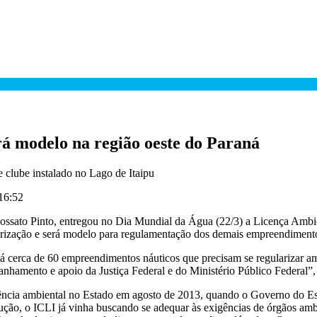
rá modelo na região oeste do Paraná
e clube instalado no Lago de Itaipu
 16:52
Mossato Pinto, entregou no Dia Mundial da Água (22/3) a Licença Ambi
ularização e será modelo para regulamentação dos demais empreendiment
há cerca de 60 empreendimentos náuticos que precisam se regularizar am
nhamento e apoio da Justiça Federal e do Ministério Público Federal”, 
ência ambiental no Estado em agosto de 2013, quando o Governo do Es
ão, o ICLI já vinha buscando se adequar às exigências de órgãos amb