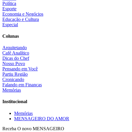
Política
Esporte
Economia e Negócios
Educação e Cultura
Especial
Colunas
Arquitetando
Café Analítico
Dicas do Chef
Nosso Povo
Pensando em Você
Partiu Região
Cronicando
Falando em Finanças
Memórias
Institucional
Memórias
MENSAGEIRO DO AMOR
Receba O
novo MENSAGEIRO