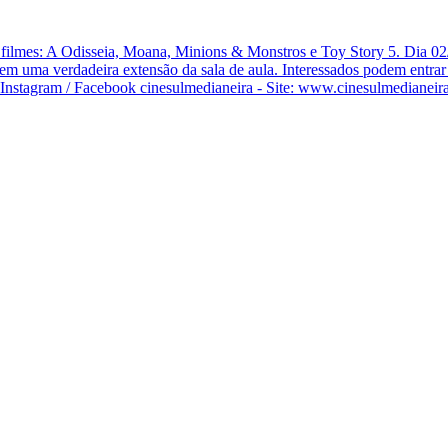
lmes: A Odisseia, Moana, Minions & Monstros e Toy Story 5. Dia 02/08
 em uma verdadeira extensão da sala de aula. Interessados podem entra
Instagram / Facebook cinesulmedianeira - Site: www.cinesulmedianeir