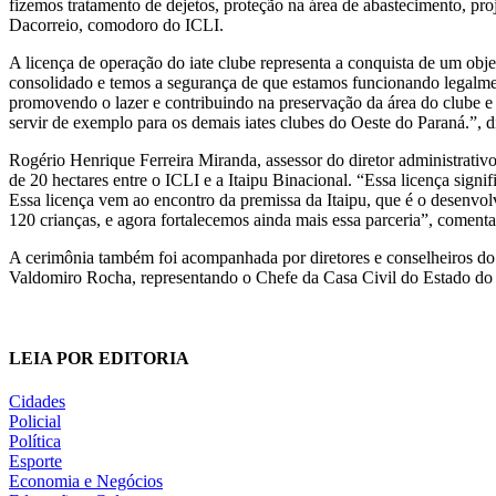
fizemos tratamento de dejetos, proteção na área de abastecimento, pro
Dacorreio, comodoro do ICLI.
A licença de operação do iate clube representa a conquista de um obj
consolidado e temos a segurança de que estamos funcionando legalmen
promovendo o lazer e contribuindo na preservação da área do clube e 
servir de exemplo para os demais iates clubes do Oeste do Paraná.”, d
Rogério Henrique Ferreira Miranda, assessor do diretor administrativ
de 20 hectares entre o ICLI e a Itaipu Binacional. “Essa licença sign
Essa licença vem ao encontro da premissa da Itaipu, que é o desenvolv
120 crianças, e agora fortalecemos ainda mais essa parceria”, comenta
A cerimônia também foi acompanhada por diretores e conselheiros do
Valdomiro Rocha, representando o Chefe da Casa Civil do Estado do P
LEIA POR EDITORIA
Cidades
Policial
Política
Esporte
Economia e Negócios