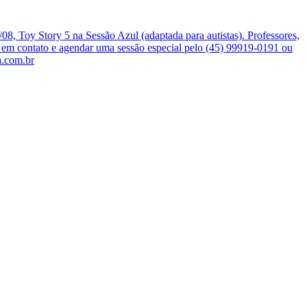
, Toy Story 5 na Sessão Azul (adaptada para autistas). Professores,
r em contato e agendar uma sessão especial pelo (45) 99919-0191 ou
a.com.br