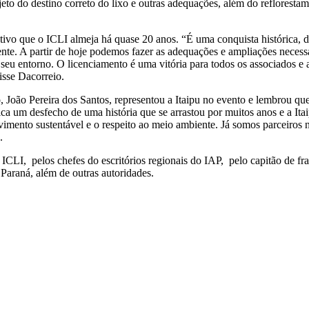
jeto do destino correto do lixo e outras adequações, além do refloresta
etivo que o ICLI almeja há quase 20 anos. “É uma conquista histórica, 
te. A partir de hoje podemos fazer as adequações e ampliações necessá
seu entorno. O licenciamento é uma vitória para todos os associados e
isse Dacorreio.
o, João Pereira dos Santos, representou a Itaipu no evento e lembrou q
ifica um desfecho de uma história que se arrastou por muitos anos e a I
imento sustentável e o respeito ao meio ambiente. Já somos parceiros na
.
 ICLI, pelos chefes do escritórios regionais do IAP, pelo capitão de 
araná, além de outras autoridades.