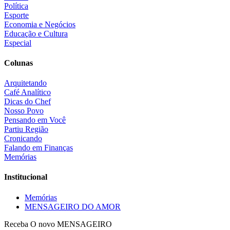
Política
Esporte
Economia e Negócios
Educação e Cultura
Especial
Colunas
Arquitetando
Café Analítico
Dicas do Chef
Nosso Povo
Pensando em Você
Partiu Região
Cronicando
Falando em Finanças
Memórias
Institucional
Memórias
MENSAGEIRO DO AMOR
Receba O
novo MENSAGEIRO