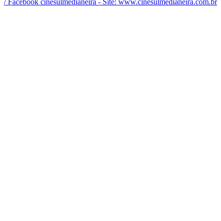
/ Facebook cinesulmedianeira - Site: www.cinesulmedianeira.com.br