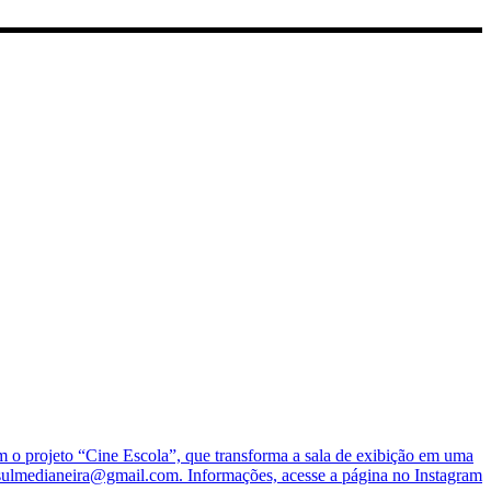
o projeto “Cine Escola”, que transforma a sala de exibição em uma
nesulmedianeira@gmail.com. Informações, acesse a página no Instagram