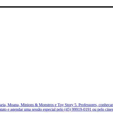
ia, Moana, Minions & Monstros e Toy Story 5. Professores, conheçam 
ontato e agendar uma sessão especial pelo (45) 99919-0191 ou pelo ci