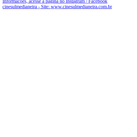
Informações, acesse a página no Instagram / Facebook
cinesulmedianeira - Site: www.cinesulmedianeira.com.br