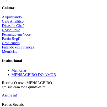
Colunas
Arquitetando
Café Analítico
Dicas do Chef
Nosso Povo
Pensando em Você
Partiu Região
Cronicando
Falando em Finanças
Memórias
Institucional
Memórias
MENSAGEIRO DO AMOR
Receba O
novo MENSAGEIRO
em sua casa toda quinta-feira:
Assine já!
Redes Sociais