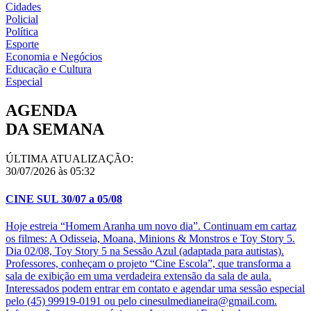
Cidades
Policial
Política
Esporte
Economia e Negócios
Educação e Cultura
Especial
AGENDA
DA SEMANA
ÚLTIMA ATUALIZAÇÃO:
30/07/2026 às 05:32
CINE SUL 30/07 a 05/08
Hoje estreia “Homem Aranha um novo dia”. Continuam em cartaz
os filmes: A Odisseia, Moana, Minions & Monstros e Toy Story 5.
Dia 02/08, Toy Story 5 na Sessão Azul (adaptada para autistas).
Professores, conheçam o projeto “Cine Escola”, que transforma a
sala de exibição em uma verdadeira extensão da sala de aula.
Interessados podem entrar em contato e agendar uma sessão especial
pelo (45) 99919-0191 ou pelo cinesulmedianeira@gmail.com.