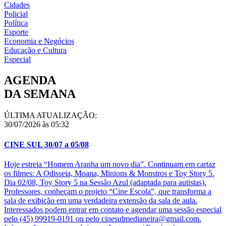
Cidades
Policial
Política
Esporte
Economia e Negócios
Educação e Cultura
Especial
AGENDA
DA SEMANA
ÚLTIMA ATUALIZAÇÃO:
30/07/2026 às 05:32
CINE SUL 30/07 a 05/08
Hoje estreia “Homem Aranha um novo dia”. Continuam em cartaz
os filmes: A Odisseia, Moana, Minions & Monstros e Toy Story 5.
Dia 02/08, Toy Story 5 na Sessão Azul (adaptada para autistas).
Professores, conheçam o projeto “Cine Escola”, que transforma a
sala de exibição em uma verdadeira extensão da sala de aula.
Interessados podem entrar em contato e agendar uma sessão especial
pelo (45) 99919-0191 ou pelo cinesulmedianeira@gmail.com.