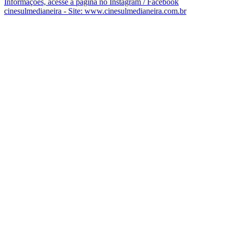
Informações, acesse a página no Instagram / Facebook
cinesulmedianeira - Site: www.cinesulmedianeira.com.br