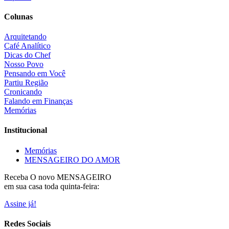
Colunas
Arquitetando
Café Analítico
Dicas do Chef
Nosso Povo
Pensando em Você
Partiu Região
Cronicando
Falando em Finanças
Memórias
Institucional
Memórias
MENSAGEIRO DO AMOR
Receba O
novo MENSAGEIRO
em sua casa toda quinta-feira:
Assine já!
Redes Sociais