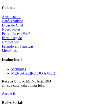
Colunas
Arquitetando
Café Analítico
Dicas do Chef
Nosso Povo
Pensando em Você
Partiu Região
Cronicando
Falando em Finanças
Memórias
Institucional
Memórias
MENSAGEIRO DO AMOR
Receba O
novo MENSAGEIRO
em sua casa toda quinta-feira:
Assine já!
Redes Sociais