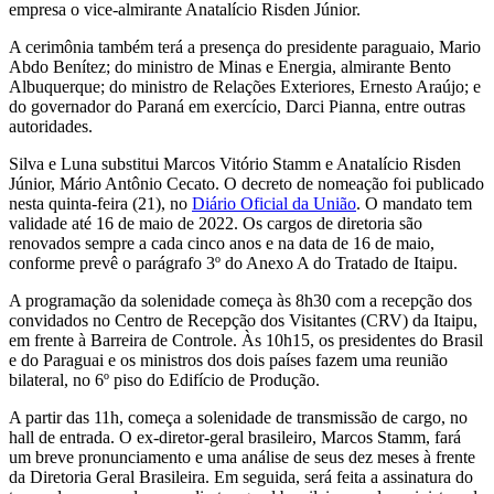
empresa o vice-almirante Anatalício Risden Júnior.
A cerimônia também terá a presença do presidente paraguaio, Mario
Abdo Benítez; do ministro de Minas e Energia, almirante Bento
Albuquerque; do ministro de Relações Exteriores, Ernesto Araújo; e
do governador do Paraná em exercício, Darci Pianna, entre outras
autoridades.
Silva e Luna substitui Marcos Vitório Stamm e Anatalício Risden
Júnior, Mário Antônio Cecato. O decreto de nomeação foi publicado
nesta quinta-feira (21), no
Diário Oficial da União
. O mandato tem
validade até 16 de maio de 2022. Os cargos de diretoria são
renovados sempre a cada cinco anos e na data de 16 de maio,
conforme prevê o parágrafo 3º do Anexo A do Tratado de Itaipu.
A programação da solenidade começa às 8h30 com a recepção dos
convidados no Centro de Recepção dos Visitantes (CRV) da Itaipu,
em frente à Barreira de Controle. Às 10h15, os presidentes do Brasil
e do Paraguai e os ministros dos dois países fazem uma reunião
bilateral, no 6º piso do Edifício de Produção.
A partir das 11h, começa a solenidade de transmissão de cargo, no
hall de entrada. O ex-diretor-geral brasileiro, Marcos Stamm, fará
um breve pronunciamento e uma análise de seus dez meses à frente
da Diretoria Geral Brasileira. Em seguida, será feita a assinatura do