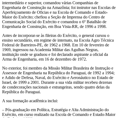
intermediário e superior, comandou várias Companhias de
Engenharia de Construção na Amazônia; foi instrutor nas Escolas de
Aperfeiçoamento de Oficias e na Escola de Comando e Estado-
Maior do Exército; chefiou a Seção de Imprensa do Centro de
Comunicação Social do Exército e comandou o 6º Batalhão de
Engenharia de Construção, em Boa Vista-RR, de 1996 a 1998.
Antes de incorporar-se às fileiras do Exército, o general cursou o
ensino secundário, em regime de internato, na Escola Agro Técnica
Federal de Barreiros-PE, de 1962 a 1968. Em 10 de fevereiro de
1969, ingressou na Academia Militar das Agulhas Negras,
instituição onde se graduou e foi declarado aspirante a oficial da
Arma de Engenharia, em 16 de dezembro de 1972.
No exterior, foi membro da Missão Militar Brasileira de Instrução e
Assessor de Engenharia na República do Paraguai, de 1992 a 1994;
e Adido de Defesa, Naval, do Exército e Aeronáutico no Estado de
Israel, de 1999 a 2001. Durante a sua vida militar recebeu dezenas
de condecorações nacionais e estrangeiras, sendo quatro delas da
República do Paraguai.
A sua formação acadêmica inclui:
– Pós-graduação em Política, Estratégia e Alta Administração do
Exército, em curso realizado na Escola de Comando e Estado-Maior