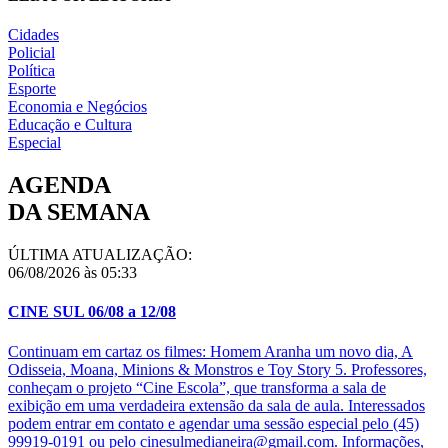
Cidades
Policial
Política
Esporte
Economia e Negócios
Educação e Cultura
Especial
AGENDA
DA SEMANA
ÚLTIMA ATUALIZAÇÃO:
06/08/2026 às 05:33
CINE SUL 06/08 a 12/08
Continuam em cartaz os filmes: Homem Aranha um novo dia, A
Odisseia, Moana, Minions & Monstros e Toy Story 5. Professores,
conheçam o projeto “Cine Escola”, que transforma a sala de
exibição em uma verdadeira extensão da sala de aula. Interessados
podem entrar em contato e agendar uma sessão especial pelo (45)
99919-0191 ou pelo cinesulmedianeira@gmail.com. Informações,