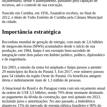
orçamentário, desde o planejamento, passando pela captação de
recursos, até o controle de sua execução.
Nascido em Curitiba, em 1956, Anatalício recebeu, no final de
2012, o título de Vulto Emérito de Curitiba pela Câmara Municipal
da cidade.
Importância estratégica
Recordista mundial de geração de energia, com mais de 2,6 bilhões
de megawatts-horas (MWh) acumulados desde o início de sua
produção, em 1984, Itaipu é um exemplo bem-sucedido de
integração entre dois países em âmbito jurídico, político, diplomático
e de engenharia.
Em 2003, a missão da usina foi ampliada e Itaipu passou a atender
29 municípios da Bacia do Paraná 3. Em 2017, esse número passou
para 54 cidades da região Oeste do Paraná. Os benefícios atingem
direta e indiretamente mais de 1,3 milhão de pessoas.
A binacional do Brasil e do Paraguai conta com um orçamento anual
da ordem de US$ 3,5 bilhões, sendo 70% deste montante destinado
ao pagamento da dívida da construção, que será quitada em 2023,
incluindo juros e amortizações. No ano passado, a hidrelétrica
abasteceu 15% do mercado de energia elétrica brasileiro e 90% do