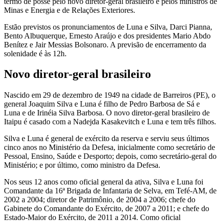
termo de posse pelo novo diretor-geral brasileiro e pelos ministros de
Minas e Energia e de Relações Exteriores.
Estão previstos os pronunciamentos de Luna e Silva, Darci Pianna,
Bento Albuquerque, Ernesto Araújo e dos presidentes Mario Abdo
Benítez e Jair Messias Bolsonaro. A previsão de encerramento da
solenidade é às 12h.
Novo diretor-geral brasileiro
Nascido em 29 de dezembro de 1949 na cidade de Barreiros (PE), o
general Joaquim Silva e Luna é filho de Pedro Barbosa de Sá e
Luna e de Irinéia Silva Barbosa. O novo diretor-geral brasileiro de
Itaipu é casado com a Nadejda Kasakevitch e Luna e tem três filhos.
Silva e Luna é general de exército da reserva e serviu seus últimos
cinco anos no Ministério da Defesa, inicialmente como secretário de
Pessoal, Ensino, Saúde e Desporto; depois, como secretário-geral do
Ministério; e por último, como ministro da Defesa.
Nos seus 12 anos como oficial general da ativa, Silva e Luna foi
Comandante da 16ª Brigada de Infantaria de Selva, em Tefé-AM, de
2002 a 2004; diretor de Patrimônio, de 2004 a 2006; chefe do
Gabinete do Comandante do Exército, de 2007 a 2011; e chefe do
Estado-Maior do Exército, de 2011 a 2014. Como oficial