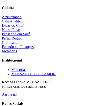
Colunas
Arquitetando
Café Analítico
Dicas do Chef
Nosso Povo
Pensando em Você
Partiu Região
Cronicando
Falando em Finanças
Memórias
Institucional
Memórias
MENSAGEIRO DO AMOR
Receba O
novo MENSAGEIRO
em sua casa toda quinta-feira:
Assine já!
Redes Sociais