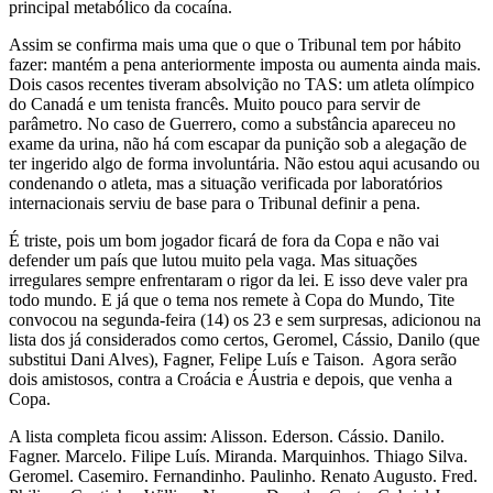
principal metabólico da cocaína.
Assim se confirma mais uma que o que o Tribunal tem por hábito
fazer: mantém a pena anteriormente imposta ou aumenta ainda mais.
Dois casos recentes tiveram absolvição no TAS: um atleta olímpico
do Canadá e um tenista francês. Muito pouco para servir de
parâmetro. No caso de Guerrero, como a substância apareceu no
exame da urina, não há com escapar da punição sob a alegação de
ter ingerido algo de forma involuntária. Não estou aqui acusando ou
condenando o atleta, mas a situação verificada por laboratórios
internacionais serviu de base para o Tribunal definir a pena.
É triste, pois um bom jogador ficará de fora da Copa e não vai
defender um país que lutou muito pela vaga. Mas situações
irregulares sempre enfrentaram o rigor da lei. E isso deve valer pra
todo mundo. E já que o tema nos remete à Copa do Mundo, Tite
convocou na segunda-feira (14) os 23 e sem surpresas, adicionou na
lista dos já considerados como certos, Geromel, Cássio, Danilo (que
substitui Dani Alves), Fagner, Felipe Luís e Taison. Agora serão
dois amistosos, contra a Croácia e Áustria e depois, que venha a
Copa.
A lista completa ficou assim: Alisson. Ederson. Cássio. Danilo.
Fagner. Marcelo. Filipe Luís. Miranda. Marquinhos. Thiago Silva.
Geromel. Casemiro. Fernandinho. Paulinho. Renato Augusto. Fred.