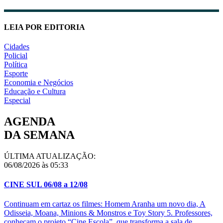
LEIA POR EDITORIA
Cidades
Policial
Política
Esporte
Economia e Negócios
Educação e Cultura
Especial
AGENDA
DA SEMANA
ÚLTIMA ATUALIZAÇÃO:
06/08/2026 às 05:33
CINE SUL 06/08 a 12/08
Continuam em cartaz os filmes: Homem Aranha um novo dia, A
Odisseia, Moana, Minions & Monstros e Toy Story 5. Professores,
conheçam o projeto “Cine Escola”, que transforma a sala de