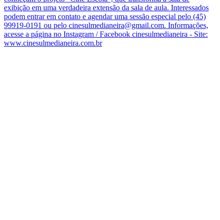
exibição em uma verdadeira extensão da sala de aula. Interessados
podem entrar em contato e agendar uma sessão especial pelo (45)
99919-0191 ou pelo cinesulmedianeira@gmail.com. Informações,
acesse a página no Instagram / Facebook cinesulmedianeira - Site:
www.cinesulmedianeira.com.br