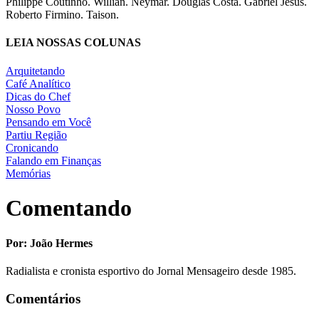
Philippe Coutinho. Willian. Neymar. Douglas Costa. Gabriel Jesus.
Roberto Firmino. Taison.
LEIA NOSSAS COLUNAS
Arquitetando
Café Analítico
Dicas do Chef
Nosso Povo
Pensando em Você
Partiu Região
Cronicando
Falando em Finanças
Memórias
Comentando
Por: João Hermes
Radialista e cronista esportivo do Jornal Mensageiro desde 1985.
Comentários