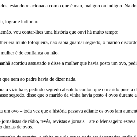
dos, estando relacionada com o que é mau, maligno ou indigno. Na doutr
, lograr e ludibriar.
lemão, vou contar-lhes uma história que ouvi há muito tempo:
r era muito fofoqueira, não sabia guardar segredo, o marido discordou
 mulher é de confiança ou não.
nhã acordou assustado e disse a mulher que havia posto um ovo, pediu 
u que nem ao padre havia de dizer nada.
ra a vizinha e, pedindo segredo absoluto contou que o marido pusera d
dasse segredo, disse que o marido da vinha havia posto 4 ovos durante 
um ovo – toda vez que a história passava adiante os ovos iam aumen
rnalistas de rádio, tevês, revistas e jornais – ate o Mensageiro estava 
 dúzias de ovos.