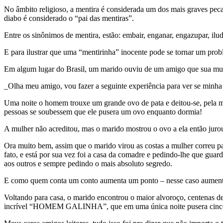
No âmbito religioso, a mentira é considerada um dos mais graves peca
diabo é considerado o “pai das mentiras”.
Entre os sinônimos de mentira, estão: embair, enganar, engazupar, iludir
E para ilustrar que uma “mentirinha” inocente pode se tornar um prob
Em algum lugar do Brasil, um marido ouviu de um amigo que sua mulhe
_Olha meu amigo, vou fazer a seguinte experiência para ver se minha
Uma noite o homem trouxe um grande ovo de pata e deitou-se, pela ma
pessoas se soubessem que ele pusera um ovo enquanto dormia!
A mulher não acreditou, mas o marido mostrou o ovo a ela então juro
Ora muito bem, assim que o marido virou as costas a mulher correu pa
fato, e está por sua vez foi a casa da comadre e pedindo-lhe que guar
aos outros e sempre pedindo o mais absoluto segredo.
E como quem conta um conto aumenta um ponto – nesse caso aumenta 
Voltando para casa, o marido encontrou o maior alvoroço, centenas de jo
incrível “HOMEM GALINHA”, que em uma única noite pusera cinco