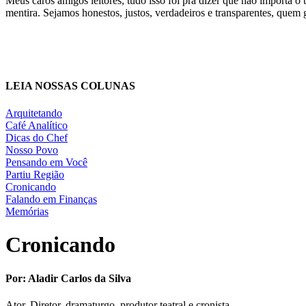
Meus caros amigos leitores, tudo isso foi pra dizer que não importa o
mentira. Sejamos honestos, justos, verdadeiros e transparentes, que
LEIA NOSSAS COLUNAS
Arquitetando
Café Analítico
Dicas do Chef
Nosso Povo
Pensando em Você
Partiu Região
Cronicando
Falando em Finanças
Memórias
Cronicando
Por: Aladir Carlos da Silva
Ator, Diretor, dramaturgo, produtor teatral e cronista.