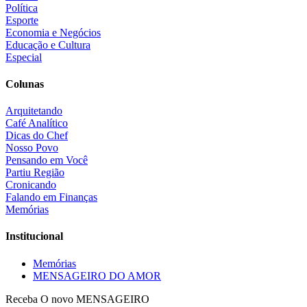
Política
Esporte
Economia e Negócios
Educação e Cultura
Especial
Colunas
Arquitetando
Café Analítico
Dicas do Chef
Nosso Povo
Pensando em Você
Partiu Região
Cronicando
Falando em Finanças
Memórias
Institucional
Memórias
MENSAGEIRO DO AMOR
Receba O
novo MENSAGEIRO