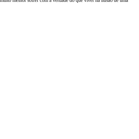
 é muito melhor sofrer com a verdade do que viver na ilusão de uma