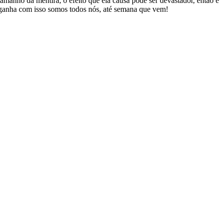
 tamanho da mentira, o efeito que ela causa pode ser devastador, então
m ganha com isso somos todos nós, até semana que vem!