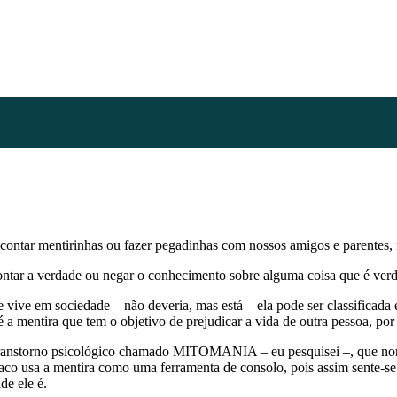
contar mentirinhas ou fazer pegadinhas com nossos amigos e parentes, m
ontar a verdade ou negar o conhecimento sobre alguma coisa que é verdad
 vive em sociedade – não deveria, mas está – ela pode ser classificada 
é a mentira que tem o objetivo de prejudicar a vida de outra pessoa, 
 transtorno psicológico chamado MITOMANIA – eu pesquisei –, que nor
aco usa a mentira como uma ferramenta de consolo, pois assim sente-se
de ele é.