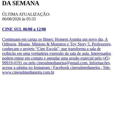
DA SEMANA
ÚLTIMA ATUALIZAÇÃO:
06/08/2026 às 05:33
CINE SUL 06/08 a 12/08
Continuam em cartaz os filmes: Homem Aranha um novo dia, A
Odisseia, Moana, Minions & Monstros e Toy Story 5. Professores,
conheçam o projeto “Cine Escola”, que transforma a sala de
exibição em uma verdadeira extensão da sala de aula. Interessados
podem entrar em contato e agendar uma sessão especial pelo (45)
99919-0191 ou pelo cinesulmedianeira@gmail.com. Informações,
acesse a página no Instagram / Facebook cinesulmedianeira - Site:
www.cinesulmedianeira.com.br