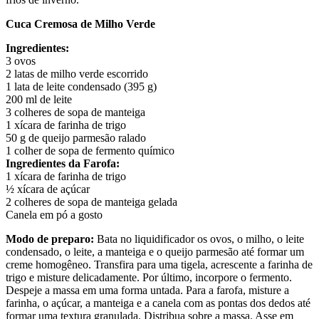
Cuca Cremosa de Milho Verde
Ingredientes:
3 ovos
2 latas de milho verde escorrido
1 lata de leite condensado (395 g)
200 ml de leite
3 colheres de sopa de manteiga
1 xícara de farinha de trigo
50 g de queijo parmesão ralado
1 colher de sopa de fermento químico
Ingredientes da Farofa:
1 xícara de farinha de trigo
½ xícara de açúcar
2 colheres de sopa de manteiga gelada
Canela em pó a gosto
Modo de preparo:
Bata no liquidificador os ovos, o milho, o leite
condensado, o leite, a manteiga e o queijo parmesão até formar um
creme homogêneo. Transfira para uma tigela, acrescente a farinha de
trigo e misture delicadamente. Por último, incorpore o fermento.
Despeje a massa em uma forma untada. Para a farofa, misture a
farinha, o açúcar, a manteiga e a canela com as pontas dos dedos até
formar uma textura granulada. Distribua sobre a massa. Asse em