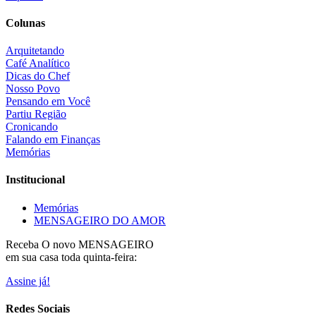
Colunas
Arquitetando
Café Analítico
Dicas do Chef
Nosso Povo
Pensando em Você
Partiu Região
Cronicando
Falando em Finanças
Memórias
Institucional
Memórias
MENSAGEIRO DO AMOR
Receba O
novo MENSAGEIRO
em sua casa toda quinta-feira:
Assine já!
Redes Sociais