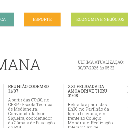
ICA
ESPORTE
ECONOMIA E NEGÓCIOS
EMANA
ÚLTIMA ATUALIZAÇÃO:
30/07/2026 às 05:32
REUNIÃO CODEMED
XXI FEIJOADA DA
31/07
AMOA DRIVE THRU
01/08
A partir das 07h30, no
CEEP - Escola Técnica
Retirada a partir das
de Medianeira.
11h30, no Pavilhão da
Convidado Jadson
Igreja Luterana, em
Siqueira, coordenador
frente ao Colégio
da Câmara de Educação
Mondrone. Realização:
do POD
Interact Club de