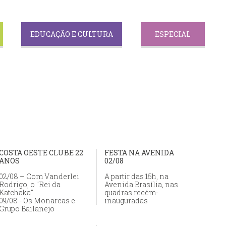
EDUCAÇÃO E CULTURA
ESPECIAL
COSTA OESTE CLUBE 22
FESTA NA AVENIDA
ANOS
02/08
02/08 – Com Vanderlei
A partir das 15h, na
Rodrigo, o "Rei da
Avenida Brasília, nas
Katchaka".
quadras recém-
09/08 - Os Monarcas e
inauguradas
Grupo Bailanejo