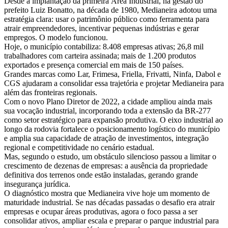
Desde a implantação da primeira Área Industrial, na gestão do
prefeito Luiz Bonatto, na década de 1980, Medianeira adotou uma
estratégia clara: usar o patrimônio público como ferramenta para
atrair empreendedores, incentivar pequenas indústrias e gerar
empregos. O modelo funcionou.
Hoje, o município contabiliza: 8.408 empresas ativas; 26,8 mil
trabalhadores com carteira assinada; mais de 1.200 produtos
exportados e presença comercial em mais de 150 países.
Grandes marcas como Lar, Frimesa, Friella, Frivatti, Ninfa, Dabol e
CGS ajudaram a consolidar essa trajetória e projetar Medianeira para
além das fronteiras regionais.
Com o novo Plano Diretor de 2022, a cidade ampliou ainda mais
sua vocação industrial, incorporando toda a extensão da BR-277
como setor estratégico para expansão produtiva. O eixo industrial ao
longo da rodovia fortalece o posicionamento logístico do município
e amplia sua capacidade de atração de investimentos, integração
regional e competitividade no cenário estadual.
Mas, segundo o estudo, um obstáculo silencioso passou a limitar o
crescimento de dezenas de empresas: a ausência da propriedade
definitiva dos terrenos onde estão instaladas, gerando grande
insegurança jurídica.
O diagnóstico mostra que Medianeira vive hoje um momento de
maturidade industrial. Se nas décadas passadas o desafio era atrair
empresas e ocupar áreas produtivas, agora o foco passa a ser
consolidar ativos, ampliar escala e preparar o parque industrial para