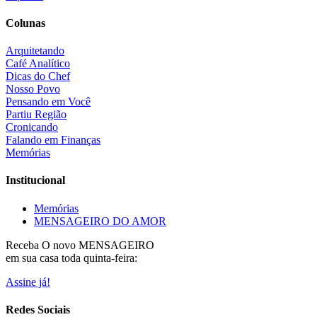
Colunas
Arquitetando
Café Analítico
Dicas do Chef
Nosso Povo
Pensando em Você
Partiu Região
Cronicando
Falando em Finanças
Memórias
Institucional
Memórias
MENSAGEIRO DO AMOR
Receba O
novo MENSAGEIRO
em sua casa toda quinta-feira:
Assine já!
Redes Sociais