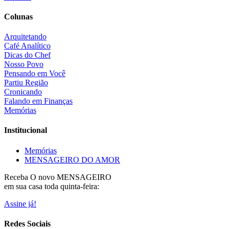
Colunas
Arquitetando
Café Analítico
Dicas do Chef
Nosso Povo
Pensando em Você
Partiu Região
Cronicando
Falando em Finanças
Memórias
Institucional
Memórias
MENSAGEIRO DO AMOR
Receba O
novo MENSAGEIRO
em sua casa toda quinta-feira:
Assine já!
Redes Sociais