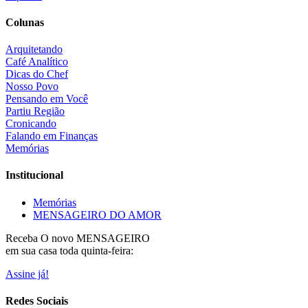
Colunas
Arquitetando
Café Analítico
Dicas do Chef
Nosso Povo
Pensando em Você
Partiu Região
Cronicando
Falando em Finanças
Memórias
Institucional
Memórias
MENSAGEIRO DO AMOR
Receba O
novo MENSAGEIRO
em sua casa toda quinta-feira:
Assine já!
Redes Sociais