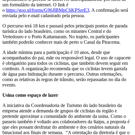
um formulário da internet. O link é
o
https://goo.gl/forms/G96JlBMpC6KPSerE3
. A confirmação será
enviada pelo e-mail cadastrado pela pessoa.
O percurso terá 18 km e passará pelos principais pontos de parada
turística do lado brasileiro, como os mirantes Central e do
Vertedouro e o Porto Kattamaram. No trajeto, os participantes
também poderão conhecer mais de perto o Canal da Piracema.
A idade mínima para a participação é 10 anos, desde que
acompanhados do pai, mãe ou responsável legal. O uso de capacete
é obrigatório para todos os ciclistas, que também devem seguir em
comboio. A organização recomenda que os ciclistas levem garrafa
de água para hidratação durante o percurso. Outras orientações,
como as relativas às regras de trânsito, serão repassadas no dia do
evento.
Usina como espaço de lazer
A iniciativa da Coordenadoria de Turismo do lado brasileiro da
empresa atende a demanda de grupos de ciclistas da região e
pretende aproximar a comunidade do ambiente da usina. Como o
passeio também é voltado aos colaboradores da Itaipu, a proposta é
que eles possam desfrutar do ambiente e dos cenários naturais da
binacional aos finais de semana. “A orientação da diretoria é que o