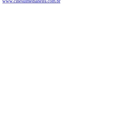
www.cinesulmedianeira.com.br