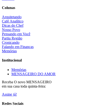
Colunas
Arquitetando
Café Analítico
Dicas do Chef
Nosso Povo
Pensando em Você
Partiu Região
Cronicando
Falando em Finanças
Memórias
Institucional
Memórias
MENSAGEIRO DO AMOR
Receba O
novo MENSAGEIRO
em sua casa toda quinta-feira:
Assine já!
Redes Sociais