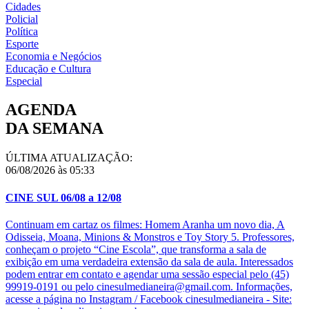
Cidades
Policial
Política
Esporte
Economia e Negócios
Educação e Cultura
Especial
AGENDA
DA SEMANA
ÚLTIMA ATUALIZAÇÃO:
06/08/2026 às 05:33
CINE SUL 06/08 a 12/08
Continuam em cartaz os filmes: Homem Aranha um novo dia, A
Odisseia, Moana, Minions & Monstros e Toy Story 5. Professores,
conheçam o projeto “Cine Escola”, que transforma a sala de
exibição em uma verdadeira extensão da sala de aula. Interessados
podem entrar em contato e agendar uma sessão especial pelo (45)
99919-0191 ou pelo cinesulmedianeira@gmail.com. Informações,
acesse a página no Instagram / Facebook cinesulmedianeira - Site: