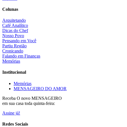
Colunas
Arquitetando
Café Analítico
Dicas do Chef
Nosso Povo
Pensando em Você
Partiu Região
Cronicando
Falando em Finanças
Memórias
Institucional
Memórias
MENSAGEIRO DO AMOR
Receba O
novo MENSAGEIRO
em sua casa toda quinta-feira:
Assine já!
Redes Sociais