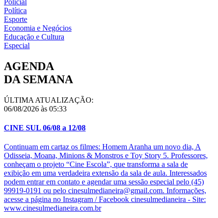
Policial
Política
Esporte
Economia e Negócios
Educação e Cultura
Especial
AGENDA
DA SEMANA
ÚLTIMA ATUALIZAÇÃO:
06/08/2026 às 05:33
CINE SUL 06/08 a 12/08
Continuam em cartaz os filmes: Homem Aranha um novo dia, A
Odisseia, Moana, Minions & Monstros e Toy Story 5. Professores,
conheçam o projeto “Cine Escola”, que transforma a sala de
exibição em uma verdadeira extensão da sala de aula. Interessados
podem entrar em contato e agendar uma sessão especial pelo (45)
99919-0191 ou pelo cinesulmedianeira@gmail.com. Informações,
acesse a página no Instagram / Facebook cinesulmedianeira - Site:
www.cinesulmedianeira.com.br