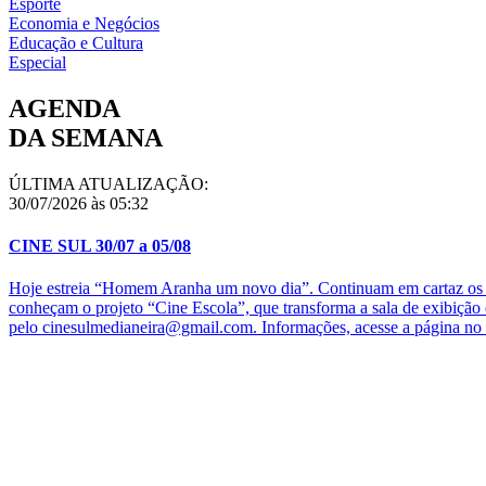
Esporte
Economia e Negócios
Educação e Cultura
Especial
AGENDA
DA SEMANA
ÚLTIMA ATUALIZAÇÃO:
30/07/2026 às 05:32
CINE SUL 30/07 a 05/08
Hoje estreia “Homem Aranha um novo dia”. Continuam em cartaz os fi
conheçam o projeto “Cine Escola”, que transforma a sala de exibição
pelo cinesulmedianeira@gmail.com. Informações, acesse a página no 