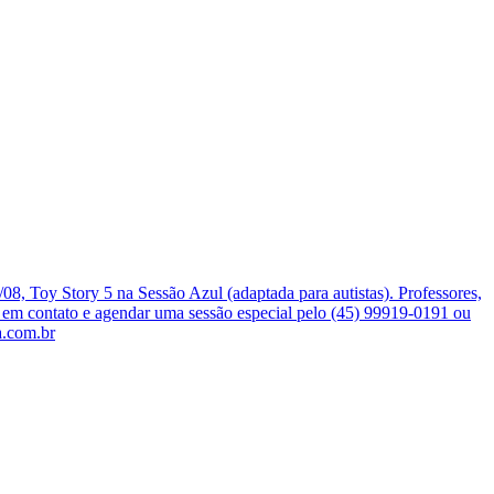
, Toy Story 5 na Sessão Azul (adaptada para autistas). Professores,
r em contato e agendar uma sessão especial pelo (45) 99919-0191 ou
a.com.br