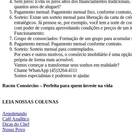
Sem juros: Evita os juros altos dos financiamentos tradicionais
quantos anos de aluguel?
Pagamento mensal: Pagamento mensal fixo, conforme contrato, t
Sorteio: Existe um sorteio mensal para liberação da carta de c
estratégicos. Já pensou se, por exemplo, você tem a sorte de co
com poder de compra aproveitando condições e preços de um im
Funcionamento:
Grupo de consorciados: Formação de um grupo para acumular r
Pagamento mensal: Pagamento mensal conforme contrato.
Sorteio: Sorteio mensal para contemplados.
Por estes e outros motivos, o consórcio imobiliário é uma opçã
própria de forma mais acessível.
Vamos começar a transformar seus sonhos em realidade?
Chame WhatsApp (45)3264-4111
Somos especialistas e podemos te ajudar.
Racon Consórcios – Perfeita para quem investe na vida
LEIA NOSSAS COLUNAS
Arquitetando
Café Analítico
Dicas do Chef
Nosso Povo