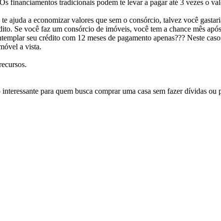
. Os financiamentos tradicionais podem te levar a pagar até 3 vezes o v
e ajuda a economizar valores que sem o consórcio, talvez você gastari
rédito. Se você faz um consórcio de imóveis, você tem a chance mês ap
ntemplar seu crédito com 12 meses de pagamento apenas??? Neste caso vo
óvel a vista.
ecursos.
o interessante para quem busca comprar uma casa sem fazer dívidas ou p