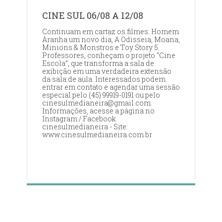
CINE SUL 06/08 A 12/08
Continuam em cartaz os filmes: Homem
Aranha um novo dia, A Odisseia, Moana,
Minions & Monstros e Toy Story 5.
Professores, conheçam o projeto “Cine
Escola”, que transforma a sala de
exibição em uma verdadeira extensão
da sala de aula. Interessados podem
entrar em contato e agendar uma sessão
especial pelo (45) 99919-0191 ou pelo
cinesulmedianeira@gmail.com.
Informações, acesse a página no
Instagram / Facebook
cinesulmedianeira - Site:
www.cinesulmedianeira.com.br