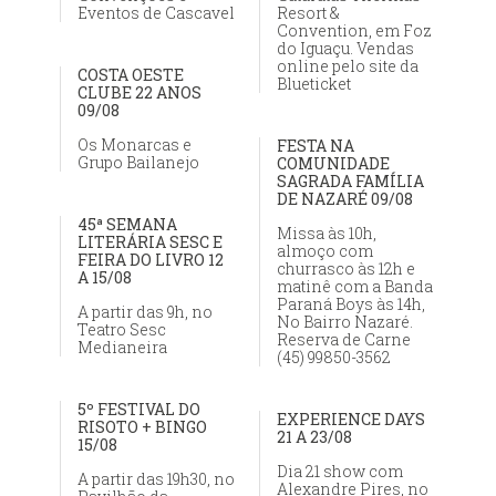
Eventos de Cascavel
Resort &
Convention, em Foz
do Iguaçu. Vendas
online pelo site da
COSTA OESTE
Blueticket
CLUBE 22 ANOS
09/08
Os Monarcas e
FESTA NA
Grupo Bailanejo
COMUNIDADE
SAGRADA FAMÍLIA
DE NAZARÉ 09/08
45ª SEMANA
Missa às 10h,
LITERÁRIA SESC E
almoço com
FEIRA DO LIVRO 12
churrasco às 12h e
A 15/08
matinê com a Banda
Paraná Boys às 14h,
A partir das 9h, no
No Bairro Nazaré.
Teatro Sesc
Reserva de Carne
Medianeira
(45) 99850-3562
5º FESTIVAL DO
EXPERIENCE DAYS
RISOTO + BINGO
21 A 23/08
15/08
Dia 21 show com
A partir das 19h30, no
Alexandre Pires, no