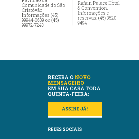
Pavilhão da
Rafain Palace Hotel
Comunidade do São
& Convention.
Cristóvão.
Informações e
Informações (45)
reservas: (45) 3520-
99944-0639 ou (45)
9494
99972-7243
RECEBA O
NOVO
MENSAGEIRO
EM SUA CASA TODA
QUINTA-FEIRA:
ASSINE JÁ!
REDES SOCIAIS