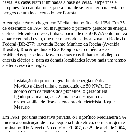
havia. As casas eram iluminadas a base de velas, lamparinas e
lampiões. Ao cair da noite, já era hora de se recolher para evitar os
perigos de um local cercado por floresta.
A energia elétrica chegou em Medianeira no final de 1954. Em 25
de dezembro de 1954 foi inaugurado o primeiro gerador de energia
elétrica. Movido a diesel, tinha capacidade de 50 KWA e iluminava
a parte central da vila, que nesse período se localizava na Rodovia
Federal (BR-277), Avenida Bento Munhoz da Rocha (Avenida
Brasília), Rua Argentina e Rua Paraguai. O comércio e as
residências que se localizavam nessas ruas tinham o privilégio da
energia elétrica e para as demais localidades levou mais um tempo
até ter acesso à energia.
Instalação do primeiro gerador de energia elétrica.
Movido a diesel tinha a capacidade de 50 KWA. De
acordo com os relatos dos pioneiros, o gerador era
ligado pela manhã, as 22 horas era desligado e a
responsabilidade ficava a encargo do eletricista Roque
Meaurio
Em 1961, por uma iniciativa privada, o Frigorífico Medianeira S/A
iniciou a construção de uma pequena hidrelétrica, com barragem e
turbina no Rio Alegria. Na edição nº1.307, de 29 de abril de 2004,