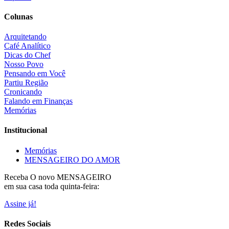
Colunas
Arquitetando
Café Analítico
Dicas do Chef
Nosso Povo
Pensando em Você
Partiu Região
Cronicando
Falando em Finanças
Memórias
Institucional
Memórias
MENSAGEIRO DO AMOR
Receba O
novo MENSAGEIRO
em sua casa toda quinta-feira:
Assine já!
Redes Sociais