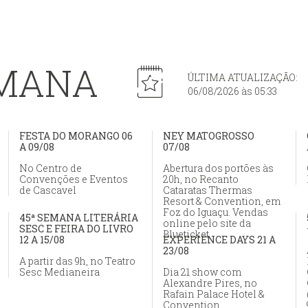
EMANA
ÚLTIMA ATUALIZAÇÃO:
06/08/2026 às 05:33
FESTA DO MORANGO 06
NEY MATOGROSSO
A 09/08
07/08
No Centro de
Abertura dos portões às
Convenções e Eventos
20h, no Recanto
de Cascavel
Cataratas Thermas
Resort & Convention, em
Foz do Iguaçu. Vendas
45ª SEMANA LITERÁRIA
online pelo site da
SESC E FEIRA DO LIVRO
Blueticket
12 A 15/08
EXPERIENCE DAYS 21 A
23/08
A partir das 9h, no Teatro
Sesc Medianeira
Dia 21 show com
Alexandre Pires, no
Rafain Palace Hotel &
Convention.