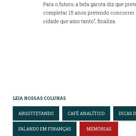
Para o futuro, a bela garota diz que pr
completar 15 anos pretendo concorrer a
cidade que amo tanto”, finaliza.
Amanda tem apenas 12 anos e diz que pretende 
LEIA NOSSAS COLUNAS
ARQUITETANDO
CAFÉ ANALÍTICO
DICAS 
FALANDO EM FINANÇAS
MEMÓRIAS