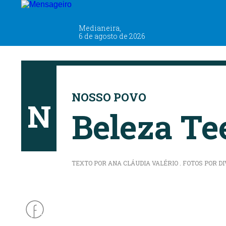
Medianeira,
6 de agosto de 2026
NOSSO POVO
NOSSO POVO
N
Beleza Te
TEXTO POR ANA CLÁUDIA VALÉRIO . FOTOS POR DIV
A missalense conquistou os títulos de Miss Pré-Teen 