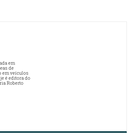
uada em
eas de
o em veículos
e é editora do
ia Roberto