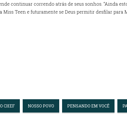
etende continuar correndo atrás de seus sonhos. “Ainda es
 Miss Teen e futuramente se Deus permitir desfilar para 
seguir disputando concursos de beleza
DO CHEF
NOSSO POVO
PENSANDO EM VOCÊ
P