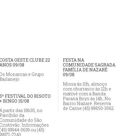
COSTA OESTE CLUBE 22
FESTA NA
ANOS 09/08
COMUNIDADE SAGRADA
FAMÍLIA DE NAZARÉ
Os Monarcas e Grupo
09/08
Bailanejo
Missa às 10h, almoço
com churrasco às 12h e
matinê com a Banda
5º FESTIVAL DO RISOTO
Paraná Boys às 14h, No
+ BINGO 15/08
Bairro Nazaré. Reserva
de Carne (45) 99850-3562
A partir das 19h30, no
Pavilhão da
Comunidade do São
Cristóvão. Informações
(45) 99944-0639 ou (45)
99972-7243