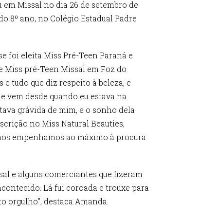
u em Missal no dia 26 de setembro de
 do 8º ano, no Colégio Estadual Padre
e foi eleita Miss Pré-Teen Paraná e
 de Miss pré-Teen Missal em Foz do
e tudo que diz respeito à beleza, e
que vem desde quando eu estava na
stava grávida de mim, e o sonho dela
crição no Miss Natural Beauties,
sso nos empenhamos ao máximo à procura
ssal e alguns comerciantes que fizeram
acontecido. Lá fui coroada e trouxe para
to orgulho”, destaca Amanda.