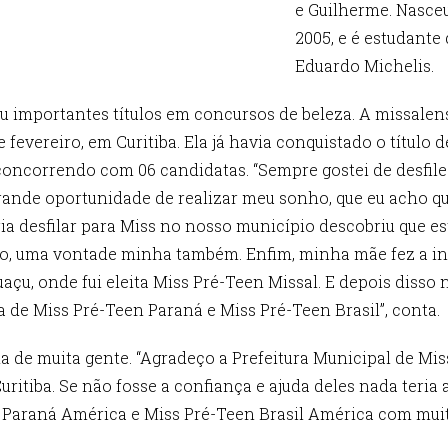
e Guilherme. Nasce
2005, e é estudante
Eduardo Michelis.
u importantes títulos em concursos de beleza. A missalens
e fevereiro, em Curitiba. Ela já havia conquistado o título
concorrendo com 06 candidatas. “Sempre gostei de desfiles 
grande oportunidade de realizar meu sonho, que eu acho 
ria desfilar para Miss no nosso município descobriu que e
, uma vontade minha também. Enfim, minha mãe fez a ins
uaçu, onde fui eleita Miss Pré-Teen Missal. E depois di
a de Miss Pré-Teen Paraná e Miss Pré-Teen Brasil”, conta.
da de muita gente. “Agradeço a Prefeitura Municipal de Mi
ritiba. Se não fosse a confiança e ajuda deles nada teria 
n Paraná América e Miss Pré-Teen Brasil América com mui