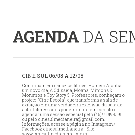
AGENDA
DA S
CINE SUL 06/08 A 12/08
Continuam em cartaz os filmes: Homem Aranha
um novo dia, A Odisseia, Moana, Minions &
Monstros e Toy Story 5. Professores, conheçam o
projeto “Cine Escola”, que transforma a sala de
exibição em uma verdadeira extensão da sala de
aula. Interessados podem entrar em contato e
agendar uma sessão especial pelo (45) 99919-0191
ou pelo cinesulmedianeira@gmail.com.
Informações, acesse a página no Instagram /
Facebook cinesulmedianeira - Site:
www.cinesulmedianeira.com.br