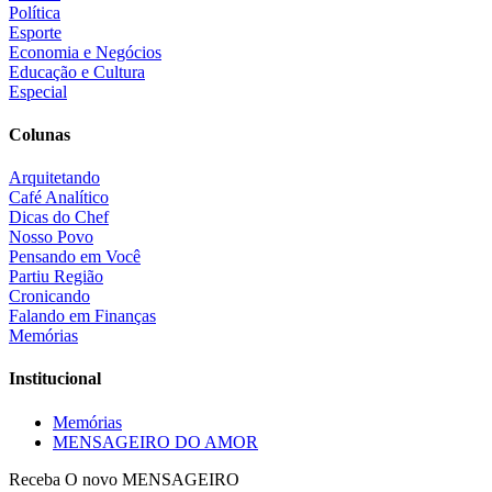
Política
Esporte
Economia e Negócios
Educação e Cultura
Especial
Colunas
Arquitetando
Café Analítico
Dicas do Chef
Nosso Povo
Pensando em Você
Partiu Região
Cronicando
Falando em Finanças
Memórias
Institucional
Memórias
MENSAGEIRO DO AMOR
Receba O
novo MENSAGEIRO