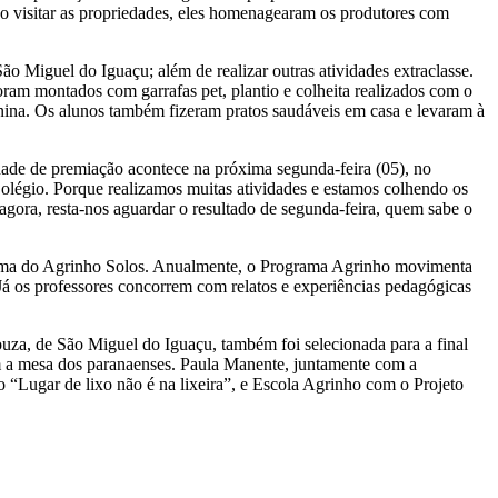
o visitar as propriedades, eles homenagearam os produtores com
o Miguel do Iguaçu; além de realizar outras atividades extraclasse.
foram montados com garrafas pet, plantio e colheita realizados com o
unina. Os alunos também fizeram pratos saudáveis em casa e levaram à
idade de premiação acontece na próxima segunda-feira (05), no
olégio. Porque realizamos muitas atividades e estamos colhendo os
agora, resta-nos aguardar o resultado de segunda-feira, quem sabe o
 e uma do Agrinho Solos. Anualmente, o Programa Agrinho movimenta
Já os professores concorrem com relatos e experiências pedagógicas
uza, de São Miguel do Iguaçu, também foi selecionada para a final
 a mesa dos paranaenses. Paula Manente, juntamente com a
“Lugar de lixo não é na lixeira”, e Escola Agrinho com o Projeto