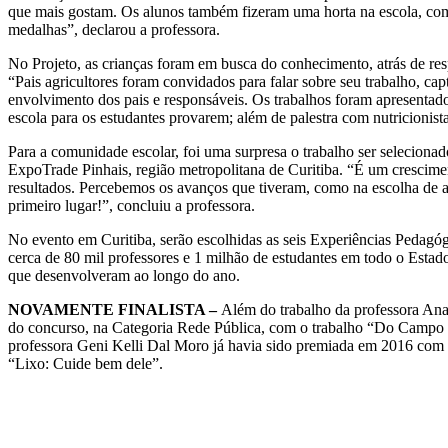
que mais gostam. Os alunos também fizeram uma horta na escola, como
medalhas”, declarou a professora.
No Projeto, as crianças foram em busca do conhecimento, atrás de res
“Pais agricultores foram convidados para falar sobre seu trabalho, cap
envolvimento dos pais e responsáveis. Os trabalhos foram apresentado
escola para os estudantes provarem; além de palestra com nutricioni
Para a comunidade escolar, foi uma surpresa o trabalho ser seleciona
ExpoTrade Pinhais, região metropolitana de Curitiba. “É um crescime
resultados. Percebemos os avanços que tiveram, como na escolha de al
primeiro lugar!”, concluiu a professora.
No evento em Curitiba, serão escolhidas as seis Experiências Pedag
cerca de 80 mil professores e 1 milhão de estudantes em todo o Estad
que desenvolveram ao longo do ano.
NOVAMENTE FINALISTA –
Além do trabalho da professora Ana
do concurso, na Categoria Rede Pública, com o trabalho “Do Campo 
professora Geni Kelli Dal Moro já havia sido premiada em 2016 com u
“Lixo: Cuide bem dele”.