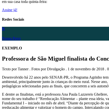
em sua casa toda quinta-feira:
Assine já!
Redes Sociais
N
Nosso Povo
EXEMPLO
Professora de São Miguel finalista do Con
Texto por Tanner . Fotos por Divulgação . 1 de novembro de 2018 . 
Desenvolvido há 22 anos pelo SENAR-PR, o Programa Agrinho tem como
ambiental, principalmente junto às crianças do meio rural. Nesse ano,
pedagógicas selecionadas para as finais, que concorrem a seis automó
E dentre as finalistas, está a professora Ana Paula Lazzereis Gheller
nome do seu trabalho é “Reeducação Alimentar – plante essa ideia, v
Fundamental I – iniciado no mês de abril. “Diante da percepção de q
reeducação alimentar e valorizar o homem do campo. Intercalando con