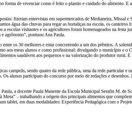
 forma de vivenciar como é feito o plantio e cuidado do alimento. E a
postas: fizeram entrevistas em supermercados de Medianeira, Missal e Sã
tamos água das chuvas para regar as hortaliças na escola, os canteiros 
s a escolas visitantes e os agricultores foram homenageados na festa j
sta e agrônomo”, pontuou Ana Paula.
do entre os 30 melhores e estar concorrendo a um dos prêmios. A solen
nto aos meus alunos e como profissional; divulgando o município e o C
imentos saudáveis aos pequenos e na valorização do produtor rural. E 
ógicas campeãs, sendo quatro da rede pública, uma da rede particular
o. Os alunos participam do concurso por meio de redações e desenhos. 
 Paula, a docente Paula Manente da Escola Municipal Serafin M. de So
à Mesa” – trabalhando a origem dos principais alimentos que compõem
m tablet, em duas modalidades: Experiência Pedagógica com o Projeto 