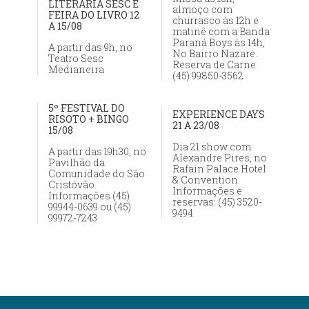
LITERÁRIA SESC E
almoço com
FEIRA DO LIVRO 12
churrasco às 12h e
A 15/08
matinê com a Banda
Paraná Boys às 14h,
A partir das 9h, no
No Bairro Nazaré.
Teatro Sesc
Reserva de Carne
Medianeira
(45) 99850-3562
5º FESTIVAL DO
EXPERIENCE DAYS
RISOTO + BINGO
21 A 23/08
15/08
Dia 21 show com
A partir das 19h30, no
Alexandre Pires, no
Pavilhão da
Rafain Palace Hotel
Comunidade do São
& Convention.
Cristóvão.
Informações e
Informações (45)
reservas: (45) 3520-
99944-0639 ou (45)
9494
99972-7243