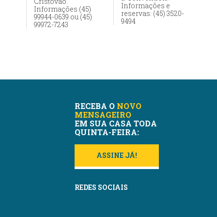
Cristóvão.
Informações e
Informações (45)
reservas: (45) 3520-
99944-0639 ou (45)
9494
99972-7243
RECEBA O
NOVO
MENSAGEIRO
EM SUA CASA TODA
QUINTA-FEIRA:
ASSINE JÁ!
REDES SOCIAIS