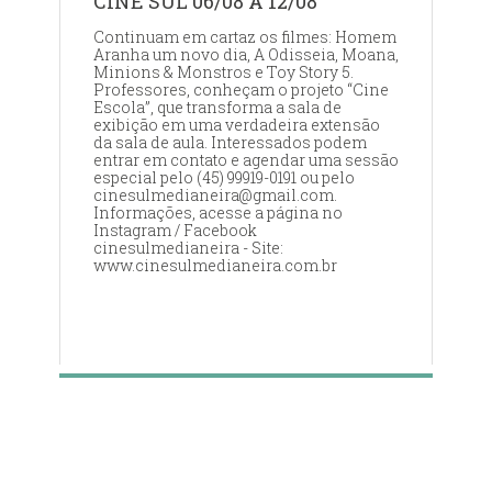
CINE SUL 06/08 A 12/08
Continuam em cartaz os filmes: Homem
Aranha um novo dia, A Odisseia, Moana,
Minions & Monstros e Toy Story 5.
Professores, conheçam o projeto “Cine
Escola”, que transforma a sala de
exibição em uma verdadeira extensão
da sala de aula. Interessados podem
entrar em contato e agendar uma sessão
especial pelo (45) 99919-0191 ou pelo
cinesulmedianeira@gmail.com.
Informações, acesse a página no
Instagram / Facebook
cinesulmedianeira - Site:
www.cinesulmedianeira.com.br