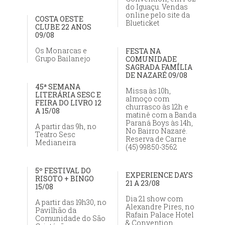
do Iguaçu. Vendas
online pelo site da
COSTA OESTE
Blueticket
CLUBE 22 ANOS
09/08
Os Monarcas e
FESTA NA
Grupo Bailanejo
COMUNIDADE
SAGRADA FAMÍLIA
DE NAZARÉ 09/08
45ª SEMANA
Missa às 10h,
LITERÁRIA SESC E
almoço com
FEIRA DO LIVRO 12
churrasco às 12h e
A 15/08
matinê com a Banda
Paraná Boys às 14h,
A partir das 9h, no
No Bairro Nazaré.
Teatro Sesc
Reserva de Carne
Medianeira
(45) 99850-3562
5º FESTIVAL DO
EXPERIENCE DAYS
RISOTO + BINGO
21 A 23/08
15/08
Dia 21 show com
A partir das 19h30, no
Alexandre Pires, no
Pavilhão da
Rafain Palace Hotel
Comunidade do São
& Convention.