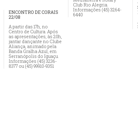
Club Rio Alegria.
Informações (45) 3264-
ENCONTRO DE CORAIS
6440
22/08
A partir das 17h, no
Centro de Cultura. Após
as apresentações, às 20h,
jantar dançante no Clube
Aliança, animado pela
Banda Gralha Azul, em
Serranópolis do Iguaçu.
Informações (45) 3236-
8377 ou (45) 99910-9351