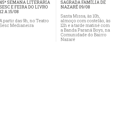
45ª SEMANA LITERÁRIA
SAGRADA FAMÍLIA DE
SESC E FEIRA DO LIVRO
NAZARÉ 09/08
12 A 15/08
Santa Missa, às 10h,
A partir das 9h, no Teatro
almoço com costelão, às
Sesc Medianeira
12h e a tarde matiné com
a Banda Paraná Boys, na
Comunidade do Bairro
Nazaré