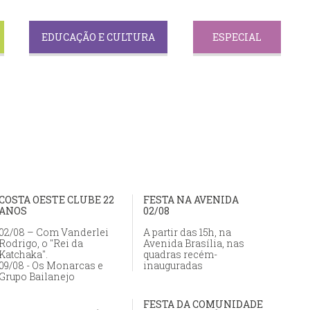
EDUCAÇÃO E CULTURA
ESPECIAL
COSTA OESTE CLUBE 22
FESTA NA AVENIDA
ANOS
02/08
02/08 – Com Vanderlei
A partir das 15h, na
Rodrigo, o "Rei da
Avenida Brasília, nas
Katchaka".
quadras recém-
09/08 - Os Monarcas e
inauguradas
Grupo Bailanejo
FESTA DA COMUNIDADE