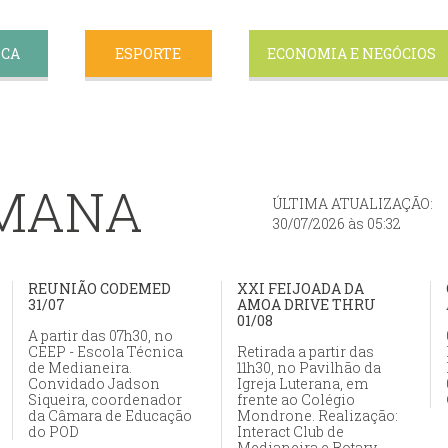
ICA
ESPORTE
ECONOMIA E NEGÓCIOS
EMANA
ÚLTIMA ATUALIZAÇÃO:
30/07/2026 às 05:32
REUNIÃO CODEMED
XXI FEIJOADA DA
31/07
AMOA DRIVE THRU
01/08
A partir das 07h30, no
CEEP - Escola Técnica
Retirada a partir das
de Medianeira.
11h30, no Pavilhão da
Convidado Jadson
Igreja Luterana, em
Siqueira, coordenador
frente ao Colégio
da Câmara de Educação
Mondrone. Realização:
do POD
Interact Club de
Medianeira e Rotary