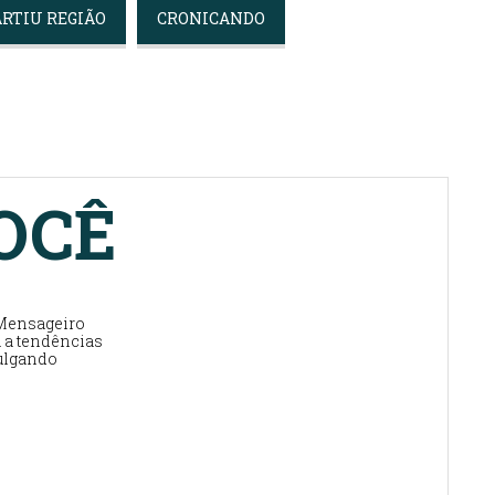
ARTIU REGIÃO
CRONICANDO
OCÊ
 Mensageiro
a a tendências
vulgando