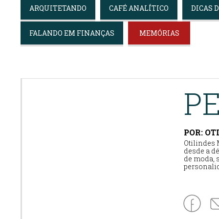
ARQUITETANDO
CAFÉ ANALÍTICO
DICAS 
FALANDO EM FINANÇAS
MEMÓRIAS
P
POR: OT
Otilindes
desde a dé
de moda, s
personali