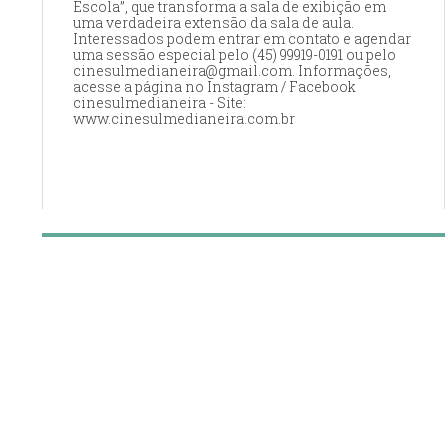
Escola”, que transforma a sala de exibição em
uma verdadeira extensão da sala de aula.
Interessados podem entrar em contato e agendar
uma sessão especial pelo (45) 99919-0191 ou pelo
cinesulmedianeira@gmail.com. Informações,
acesse a página no Instagram / Facebook
cinesulmedianeira - Site:
www.cinesulmedianeira.com.br