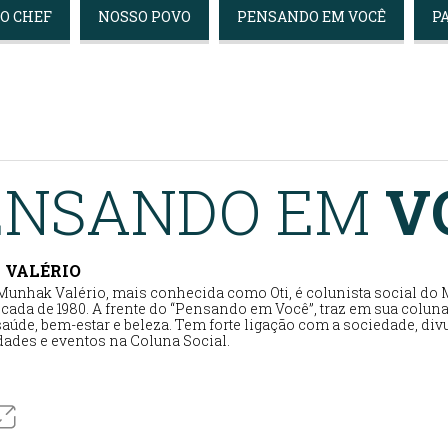
DO CHEF
NOSSO POVO
PENSANDO EM VOCÊ
P
ENSANDO EM
V
I VALÉRIO
 Munhak Valério, mais conhecida como Oti, é colunista social do
cada de 1980. A frente do “Pensando em Você”, traz em sua colun
aúde, bem-estar e beleza. Tem forte ligação com a sociedade, di
dades e eventos na Coluna Social.