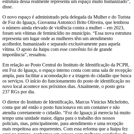
estrutura dessa realmente representa um espaço muito humanizado”,
disse.
O novo espaço é administrado pela delegada da Mulher e do Turista
de Foz do Iguaçu, Giovanna Antonicci Brito Oliveira, que lembrou
o número ainda elevado de violência contra a mulher – em 2023,
foram seis vítimas de feminicídio no município. “Essa nova estrutura
representa um lugar onde as mulheres têm um atendimento
acolhedor, humanizado e separado exclusivamente para aquela
vítima. O apoio da Itaipu com esse convênio foi de grande
importância”, ressaltou.
Em relação ao Posto Central do Instituto de Identificação da PCPR,
em Foz do Iguaçu, o espaço interno conta com uma sala de recepção
ampla, para facilitar a acomodação e a triagem do cidadão que busca
os serviços. O início do funcionamento do posto de identificação no
novo local acontece nos próximos dias. Atualmente, o posto gera
237 RGs por dia.
O diretor do Instituto de Identificação, Marcus Vinicius Michelotto,
conta que até então o posto funcionava em um container e não
atendia corretamente o cidadão. “Foz do Iguaçu já merecia há muito
tempo uma unidade maior, digna para o trabalho dos nossos
policiais, mas, principalmente, para atendimento e uma recepção
mais respeitosa aos requerentes. Com essa reforma que a Itaipu fez