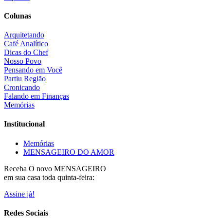
Colunas
Arquitetando
Café Analítico
Dicas do Chef
Nosso Povo
Pensando em Você
Partiu Região
Cronicando
Falando em Finanças
Memórias
Institucional
Memórias
MENSAGEIRO DO AMOR
Receba O
novo MENSAGEIRO
em sua casa toda quinta-feira:
Assine já!
Redes Sociais