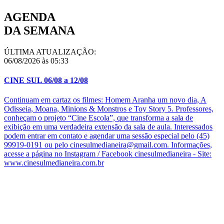
AGENDA
DA SEMANA
ÚLTIMA ATUALIZAÇÃO:
06/08/2026 às 05:33
CINE SUL 06/08 a 12/08
Continuam em cartaz os filmes: Homem Aranha um novo dia, A
Odisseia, Moana, Minions & Monstros e Toy Story 5. Professores,
conheçam o projeto “Cine Escola”, que transforma a sala de
exibição em uma verdadeira extensão da sala de aula. Interessados
podem entrar em contato e agendar uma sessão especial pelo (45)
99919-0191 ou pelo cinesulmedianeira@gmail.com. Informações,
acesse a página no Instagram / Facebook cinesulmedianeira - Site:
www.cinesulmedianeira.com.br