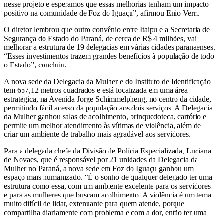
nesse projeto e esperamos que essas melhorias tenham um impacto
positivo na comunidade de Foz do Iguaçu”, afirmou Enio Verri.
O diretor lembrou que outro convênio entre Itaipu e a Secretaria de
Segurança do Estado do Paraná, de cerca de R$ 4 milhões, vai
melhorar a estrutura de 19 delegacias em várias cidades paranaenses.
“Esses investimentos trazem grandes benefícios à população de todo
o Estado”, concluiu.
A nova sede da Delegacia da Mulher e do Instituto de Identificação
tem 657,12 metros quadrados e está localizada em uma área
estratégica, na Avenida Jorge Schimmelpheng, no centro da cidade,
permitindo fácil acesso da população aos dois serviços. A Delegacia
da Mulher ganhou salas de acolhimento, brinquedoteca, cartório e
permite um melhor atendimento às vítimas de violência, além de
criar um ambiente de trabalho mais agradável aos servidores.
Para a delegada chefe da Divisão de Polícia Especializada, Luciana
de Novaes, que é responsável por 21 unidades da Delegacia da
Mulher no Paraná, a nova sede em Foz do Iguaçu ganhou um
espaço mais humanizado. “É o sonho de qualquer delegado ter uma
estrutura como essa, com um ambiente excelente para os servidores
e para as mulheres que buscam acolhimento. A violência é um tema
muito difícil de lidar, extenuante para quem atende, porque
compartilha diariamente com problema e com a dor, então ter uma