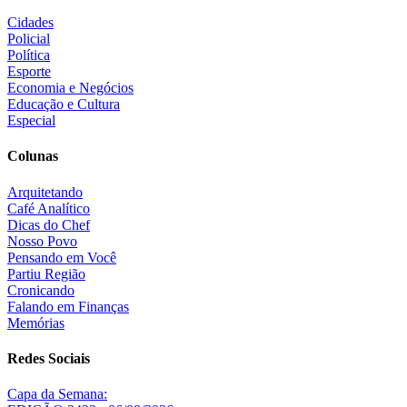
Cidades
Policial
Política
Esporte
Economia e Negócios
Educação e Cultura
Especial
Colunas
Arquitetando
Café Analítico
Dicas do Chef
Nosso Povo
Pensando em Você
Partiu Região
Cronicando
Falando em Finanças
Memórias
Redes Sociais
Capa da Semana: