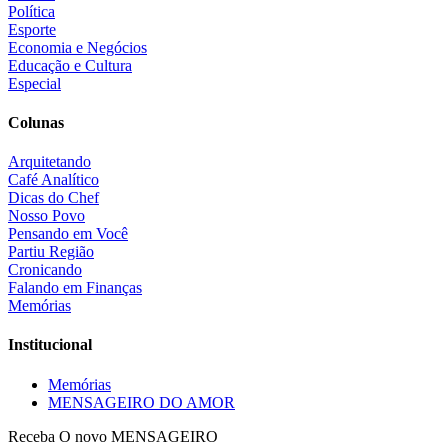
Política
Esporte
Economia e Negócios
Educação e Cultura
Especial
Colunas
Arquitetando
Café Analítico
Dicas do Chef
Nosso Povo
Pensando em Você
Partiu Região
Cronicando
Falando em Finanças
Memórias
Institucional
Memórias
MENSAGEIRO DO AMOR
Receba O
novo MENSAGEIRO