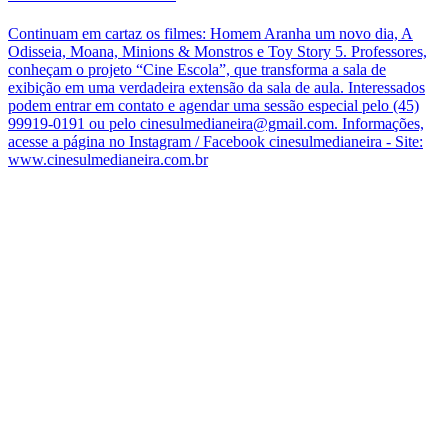
Continuam em cartaz os filmes: Homem Aranha um novo dia, A
Odisseia, Moana, Minions & Monstros e Toy Story 5. Professores,
conheçam o projeto “Cine Escola”, que transforma a sala de
exibição em uma verdadeira extensão da sala de aula. Interessados
podem entrar em contato e agendar uma sessão especial pelo (45)
99919-0191 ou pelo cinesulmedianeira@gmail.com. Informações,
acesse a página no Instagram / Facebook cinesulmedianeira - Site:
www.cinesulmedianeira.com.br