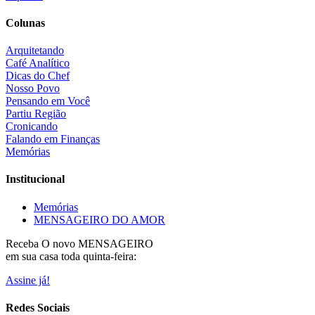
Colunas
Arquitetando
Café Analítico
Dicas do Chef
Nosso Povo
Pensando em Você
Partiu Região
Cronicando
Falando em Finanças
Memórias
Institucional
Memórias
MENSAGEIRO DO AMOR
Receba O
novo MENSAGEIRO
em sua casa toda quinta-feira:
Assine já!
Redes Sociais