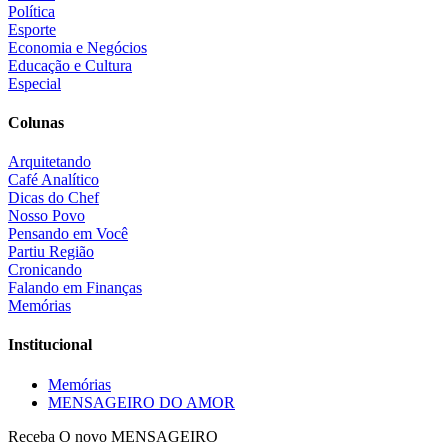
Política
Esporte
Economia e Negócios
Educação e Cultura
Especial
Colunas
Arquitetando
Café Analítico
Dicas do Chef
Nosso Povo
Pensando em Você
Partiu Região
Cronicando
Falando em Finanças
Memórias
Institucional
Memórias
MENSAGEIRO DO AMOR
Receba O
novo MENSAGEIRO