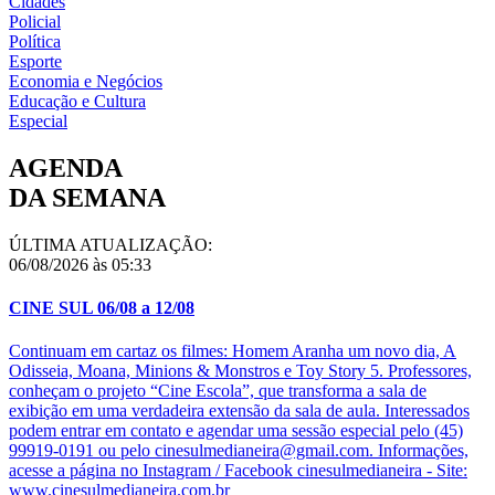
Cidades
Policial
Política
Esporte
Economia e Negócios
Educação e Cultura
Especial
AGENDA
DA SEMANA
ÚLTIMA ATUALIZAÇÃO:
06/08/2026 às 05:33
CINE SUL 06/08 a 12/08
Continuam em cartaz os filmes: Homem Aranha um novo dia, A
Odisseia, Moana, Minions & Monstros e Toy Story 5. Professores,
conheçam o projeto “Cine Escola”, que transforma a sala de
exibição em uma verdadeira extensão da sala de aula. Interessados
podem entrar em contato e agendar uma sessão especial pelo (45)
99919-0191 ou pelo cinesulmedianeira@gmail.com. Informações,
acesse a página no Instagram / Facebook cinesulmedianeira - Site:
www.cinesulmedianeira.com.br