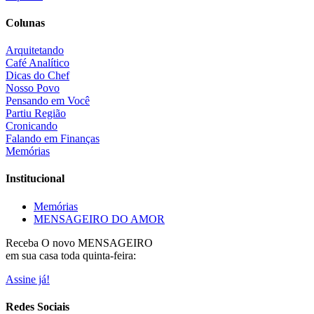
Colunas
Arquitetando
Café Analítico
Dicas do Chef
Nosso Povo
Pensando em Você
Partiu Região
Cronicando
Falando em Finanças
Memórias
Institucional
Memórias
MENSAGEIRO DO AMOR
Receba O
novo MENSAGEIRO
em sua casa toda quinta-feira:
Assine já!
Redes Sociais