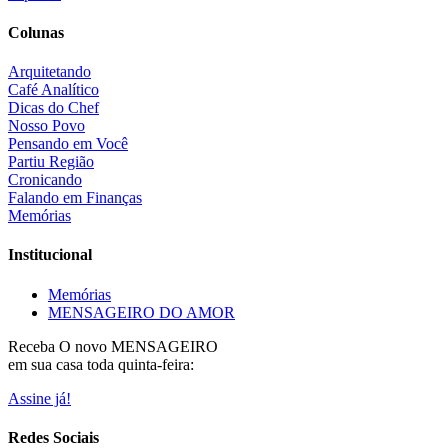
Colunas
Arquitetando
Café Analítico
Dicas do Chef
Nosso Povo
Pensando em Você
Partiu Região
Cronicando
Falando em Finanças
Memórias
Institucional
Memórias
MENSAGEIRO DO AMOR
Receba O
novo MENSAGEIRO
em sua casa toda quinta-feira:
Assine já!
Redes Sociais