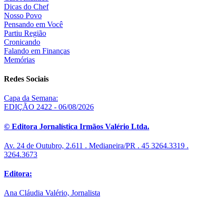
Dicas do Chef
Nosso Povo
Pensando em Você
Partiu Região
Cronicando
Falando em Finanças
Memórias
Redes Sociais
Capa da Semana:
EDIÇÃO 2422 - 06/08/2026
© Editora Jornalística Irmãos Valério Ltda.
Av. 24 de Outubro, 2.611 . Medianeira/PR . 45 3264.3319 .
3264.3673
Editora:
Ana Cláudia Valério, Jornalista