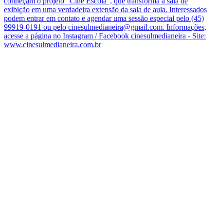
conheçam o projeto “Cine Escola”, que transforma a sala de
exibição em uma verdadeira extensão da sala de aula. Interessados
podem entrar em contato e agendar uma sessão especial pelo (45)
99919-0191 ou pelo cinesulmedianeira@gmail.com. Informações,
acesse a página no Instagram / Facebook cinesulmedianeira - Site:
www.cinesulmedianeira.com.br