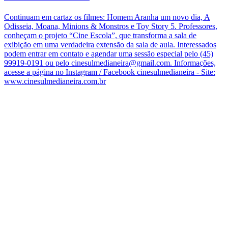
Continuam em cartaz os filmes: Homem Aranha um novo dia, A
Odisseia, Moana, Minions & Monstros e Toy Story 5. Professores,
conheçam o projeto “Cine Escola”, que transforma a sala de
exibição em uma verdadeira extensão da sala de aula. Interessados
podem entrar em contato e agendar uma sessão especial pelo (45)
99919-0191 ou pelo cinesulmedianeira@gmail.com. Informações,
acesse a página no Instagram / Facebook cinesulmedianeira - Site:
www.cinesulmedianeira.com.br