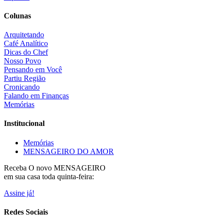
Colunas
Arquitetando
Café Analítico
Dicas do Chef
Nosso Povo
Pensando em Você
Partiu Região
Cronicando
Falando em Finanças
Memórias
Institucional
Memórias
MENSAGEIRO DO AMOR
Receba O
novo MENSAGEIRO
em sua casa toda quinta-feira:
Assine já!
Redes Sociais