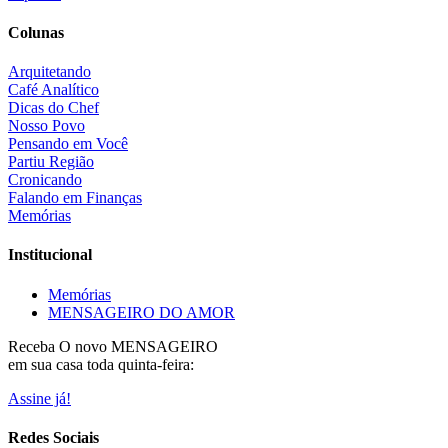
Colunas
Arquitetando
Café Analítico
Dicas do Chef
Nosso Povo
Pensando em Você
Partiu Região
Cronicando
Falando em Finanças
Memórias
Institucional
Memórias
MENSAGEIRO DO AMOR
Receba O
novo MENSAGEIRO
em sua casa toda quinta-feira:
Assine já!
Redes Sociais