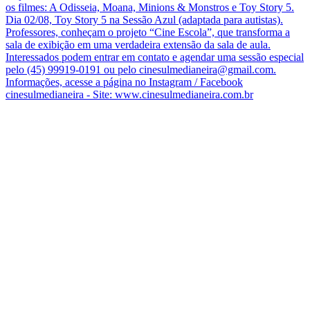
os filmes: A Odisseia, Moana, Minions & Monstros e Toy Story 5.
Dia 02/08, Toy Story 5 na Sessão Azul (adaptada para autistas).
Professores, conheçam o projeto “Cine Escola”, que transforma a
sala de exibição em uma verdadeira extensão da sala de aula.
Interessados podem entrar em contato e agendar uma sessão especial
pelo (45) 99919-0191 ou pelo cinesulmedianeira@gmail.com.
Informações, acesse a página no Instagram / Facebook
cinesulmedianeira - Site: www.cinesulmedianeira.com.br