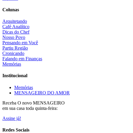
Colunas
Arquitetando
Café Analítico
Dicas do Chef
Nosso Povo
Pensando em Você
Partiu Região
Cronicando
Falando em Finanças
Memórias
Institucional
Memórias
MENSAGEIRO DO AMOR
Receba O
novo MENSAGEIRO
em sua casa toda quinta-feira:
Assine já!
Redes Sociais