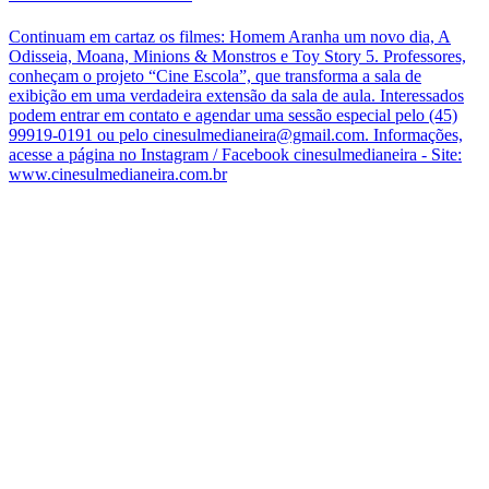
Continuam em cartaz os filmes: Homem Aranha um novo dia, A
Odisseia, Moana, Minions & Monstros e Toy Story 5. Professores,
conheçam o projeto “Cine Escola”, que transforma a sala de
exibição em uma verdadeira extensão da sala de aula. Interessados
podem entrar em contato e agendar uma sessão especial pelo (45)
99919-0191 ou pelo cinesulmedianeira@gmail.com. Informações,
acesse a página no Instagram / Facebook cinesulmedianeira - Site:
www.cinesulmedianeira.com.br