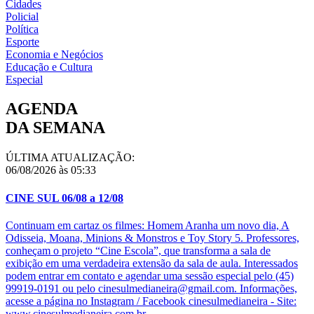
Cidades
Policial
Política
Esporte
Economia e Negócios
Educação e Cultura
Especial
AGENDA
DA SEMANA
ÚLTIMA ATUALIZAÇÃO:
06/08/2026 às 05:33
CINE SUL 06/08 a 12/08
Continuam em cartaz os filmes: Homem Aranha um novo dia, A
Odisseia, Moana, Minions & Monstros e Toy Story 5. Professores,
conheçam o projeto “Cine Escola”, que transforma a sala de
exibição em uma verdadeira extensão da sala de aula. Interessados
podem entrar em contato e agendar uma sessão especial pelo (45)
99919-0191 ou pelo cinesulmedianeira@gmail.com. Informações,
acesse a página no Instagram / Facebook cinesulmedianeira - Site:
www.cinesulmedianeira.com.br