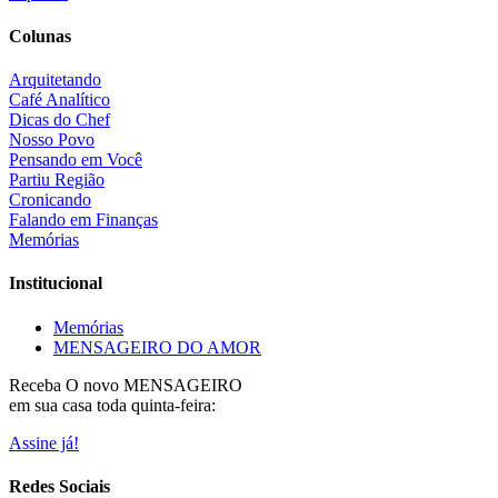
Colunas
Arquitetando
Café Analítico
Dicas do Chef
Nosso Povo
Pensando em Você
Partiu Região
Cronicando
Falando em Finanças
Memórias
Institucional
Memórias
MENSAGEIRO DO AMOR
Receba O
novo MENSAGEIRO
em sua casa toda quinta-feira:
Assine já!
Redes Sociais