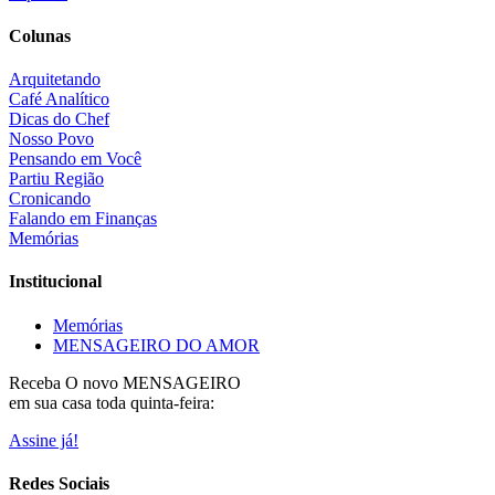
Colunas
Arquitetando
Café Analítico
Dicas do Chef
Nosso Povo
Pensando em Você
Partiu Região
Cronicando
Falando em Finanças
Memórias
Institucional
Memórias
MENSAGEIRO DO AMOR
Receba O
novo MENSAGEIRO
em sua casa toda quinta-feira:
Assine já!
Redes Sociais