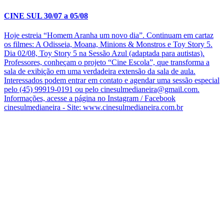
CINE SUL 30/07 a 05/08
Hoje estreia “Homem Aranha um novo dia”. Continuam em cartaz
os filmes: A Odisseia, Moana, Minions & Monstros e Toy Story 5.
Dia 02/08, Toy Story 5 na Sessão Azul (adaptada para autistas).
Professores, conheçam o projeto “Cine Escola”, que transforma a
sala de exibição em uma verdadeira extensão da sala de aula.
Interessados podem entrar em contato e agendar uma sessão especial
pelo (45) 99919-0191 ou pelo cinesulmedianeira@gmail.com.
Informações, acesse a página no Instagram / Facebook
cinesulmedianeira - Site: www.cinesulmedianeira.com.br