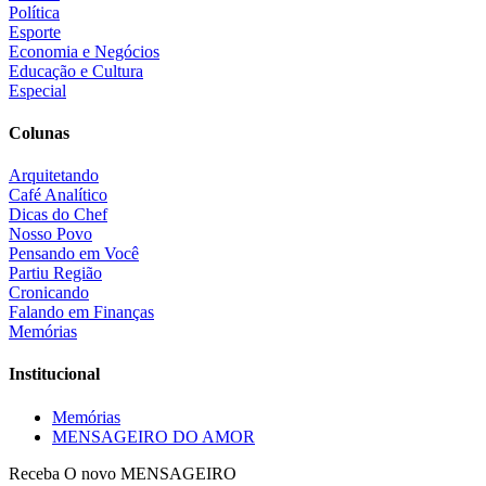
Política
Esporte
Economia e Negócios
Educação e Cultura
Especial
Colunas
Arquitetando
Café Analítico
Dicas do Chef
Nosso Povo
Pensando em Você
Partiu Região
Cronicando
Falando em Finanças
Memórias
Institucional
Memórias
MENSAGEIRO DO AMOR
Receba O
novo MENSAGEIRO