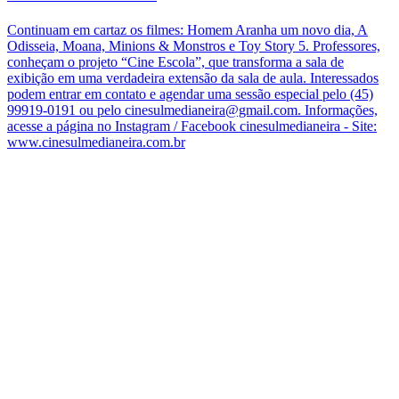
Continuam em cartaz os filmes: Homem Aranha um novo dia, A
Odisseia, Moana, Minions & Monstros e Toy Story 5. Professores,
conheçam o projeto “Cine Escola”, que transforma a sala de
exibição em uma verdadeira extensão da sala de aula. Interessados
podem entrar em contato e agendar uma sessão especial pelo (45)
99919-0191 ou pelo cinesulmedianeira@gmail.com. Informações,
acesse a página no Instagram / Facebook cinesulmedianeira - Site:
www.cinesulmedianeira.com.br