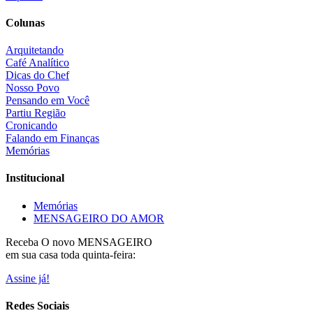
Colunas
Arquitetando
Café Analítico
Dicas do Chef
Nosso Povo
Pensando em Você
Partiu Região
Cronicando
Falando em Finanças
Memórias
Institucional
Memórias
MENSAGEIRO DO AMOR
Receba O
novo MENSAGEIRO
em sua casa toda quinta-feira:
Assine já!
Redes Sociais