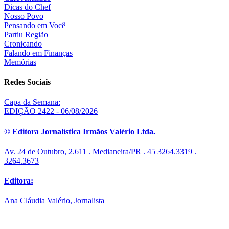
Dicas do Chef
Nosso Povo
Pensando em Você
Partiu Região
Cronicando
Falando em Finanças
Memórias
Redes Sociais
Capa da Semana:
EDIÇÃO 2422 - 06/08/2026
© Editora Jornalística Irmãos Valério Ltda.
Av. 24 de Outubro, 2.611 . Medianeira/PR . 45 3264.3319 .
3264.3673
Editora:
Ana Cláudia Valério, Jornalista