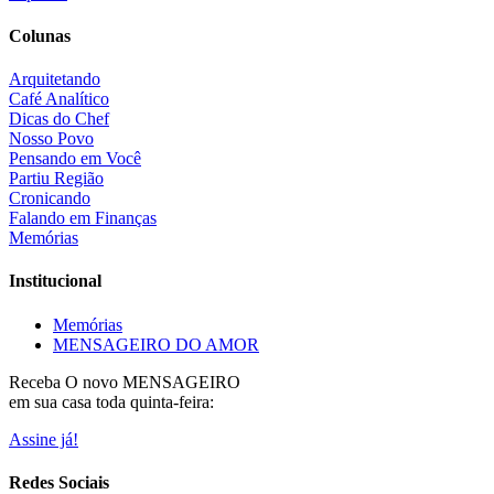
Colunas
Arquitetando
Café Analítico
Dicas do Chef
Nosso Povo
Pensando em Você
Partiu Região
Cronicando
Falando em Finanças
Memórias
Institucional
Memórias
MENSAGEIRO DO AMOR
Receba O
novo MENSAGEIRO
em sua casa toda quinta-feira:
Assine já!
Redes Sociais