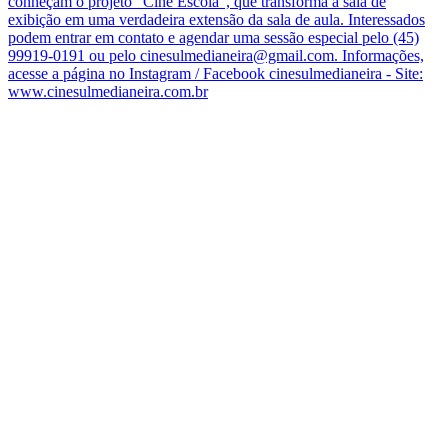
conheçam o projeto “Cine Escola”, que transforma a sala de
exibição em uma verdadeira extensão da sala de aula. Interessados
podem entrar em contato e agendar uma sessão especial pelo (45)
99919-0191 ou pelo cinesulmedianeira@gmail.com. Informações,
acesse a página no Instagram / Facebook cinesulmedianeira - Site:
www.cinesulmedianeira.com.br