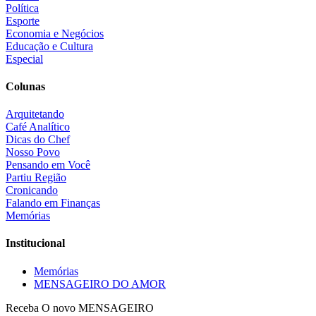
Política
Esporte
Economia e Negócios
Educação e Cultura
Especial
Colunas
Arquitetando
Café Analítico
Dicas do Chef
Nosso Povo
Pensando em Você
Partiu Região
Cronicando
Falando em Finanças
Memórias
Institucional
Memórias
MENSAGEIRO DO AMOR
Receba O
novo MENSAGEIRO