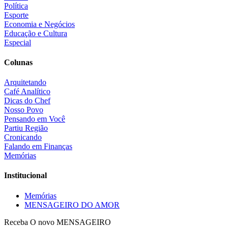
Política
Esporte
Economia e Negócios
Educação e Cultura
Especial
Colunas
Arquitetando
Café Analítico
Dicas do Chef
Nosso Povo
Pensando em Você
Partiu Região
Cronicando
Falando em Finanças
Memórias
Institucional
Memórias
MENSAGEIRO DO AMOR
Receba O
novo MENSAGEIRO