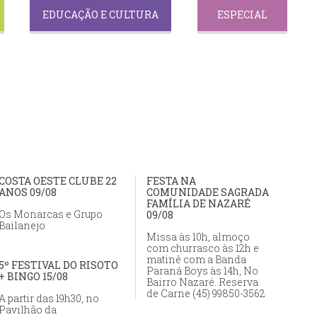
EDUCAÇÃO E CULTURA
ESPECIAL
COSTA OESTE CLUBE 22
FESTA NA
ANOS 09/08
COMUNIDADE SAGRADA
FAMÍLIA DE NAZARÉ
Os Monarcas e Grupo
09/08
Bailanejo
Missa às 10h, almoço
com churrasco às 12h e
matinê com a Banda
5º FESTIVAL DO RISOTO
Paraná Boys às 14h, No
+ BINGO 15/08
Bairro Nazaré. Reserva
de Carne (45) 99850-3562
A partir das 19h30, no
Pavilhão da