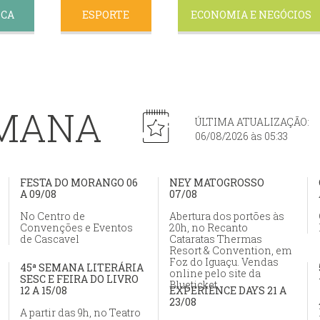
ICA
ESPORTE
ECONOMIA E NEGÓCIOS
EMANA
ÚLTIMA ATUALIZAÇÃO:
06/08/2026 às 05:33
FESTA DO MORANGO 06
NEY MATOGROSSO
A 09/08
07/08
No Centro de
Abertura dos portões às
Convenções e Eventos
20h, no Recanto
de Cascavel
Cataratas Thermas
Resort & Convention, em
Foz do Iguaçu. Vendas
45ª SEMANA LITERÁRIA
online pelo site da
SESC E FEIRA DO LIVRO
Blueticket
12 A 15/08
EXPERIENCE DAYS 21 A
23/08
A partir das 9h, no Teatro