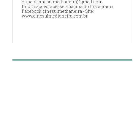
ou pelo cinesulmedianeira@gmail.com.
Informações, acesse a página no Instagram /
Facebook cinesulmedianeira - Site:
www.cinesulmedianeira.com.br