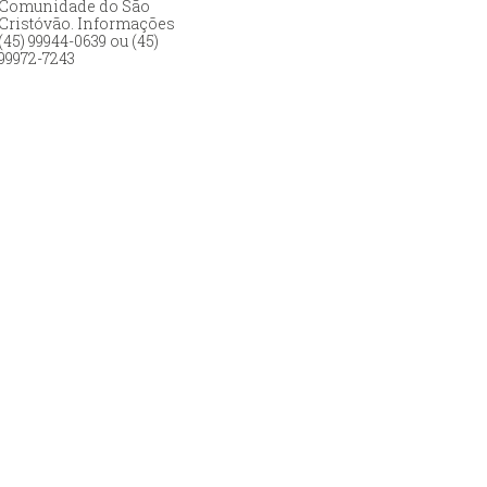
Comunidade do São
Cristóvão. Informações
(45) 99944-0639 ou (45)
99972-7243