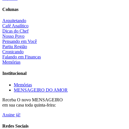
Colunas
Arquitetando
Café Analítico
Dicas do Chef
Nosso Povo
Pensando em Você
Partiu Região
Cronicando
Falando em Finanças
Memórias
Institucional
Memórias
MENSAGEIRO DO AMOR
Receba O
novo MENSAGEIRO
em sua casa toda quinta-feira:
Assine já!
Redes Sociais