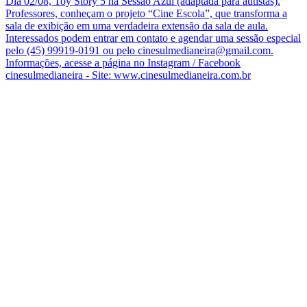
Dia 02/08, Toy Story 5 na Sessão Azul (adaptada para autistas).
Professores, conheçam o projeto “Cine Escola”, que transforma a
sala de exibição em uma verdadeira extensão da sala de aula.
Interessados podem entrar em contato e agendar uma sessão especial
pelo (45) 99919-0191 ou pelo cinesulmedianeira@gmail.com.
Informações, acesse a página no Instagram / Facebook
cinesulmedianeira - Site: www.cinesulmedianeira.com.br