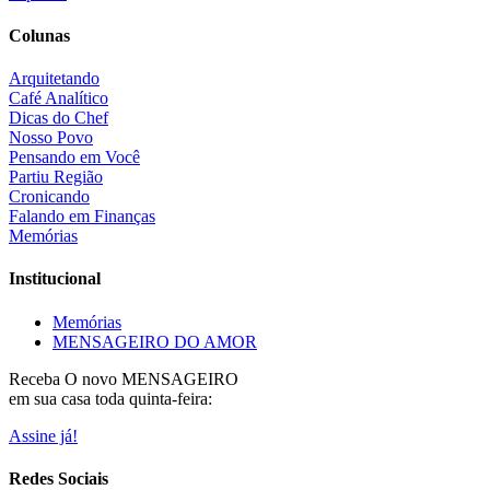
Colunas
Arquitetando
Café Analítico
Dicas do Chef
Nosso Povo
Pensando em Você
Partiu Região
Cronicando
Falando em Finanças
Memórias
Institucional
Memórias
MENSAGEIRO DO AMOR
Receba O
novo MENSAGEIRO
em sua casa toda quinta-feira:
Assine já!
Redes Sociais