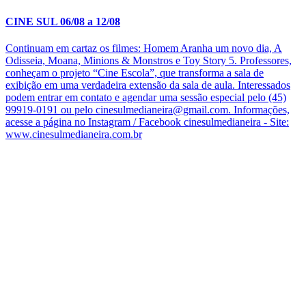
CINE SUL 06/08 a 12/08
Continuam em cartaz os filmes: Homem Aranha um novo dia, A
Odisseia, Moana, Minions & Monstros e Toy Story 5. Professores,
conheçam o projeto “Cine Escola”, que transforma a sala de
exibição em uma verdadeira extensão da sala de aula. Interessados
podem entrar em contato e agendar uma sessão especial pelo (45)
99919-0191 ou pelo cinesulmedianeira@gmail.com. Informações,
acesse a página no Instagram / Facebook cinesulmedianeira - Site:
www.cinesulmedianeira.com.br