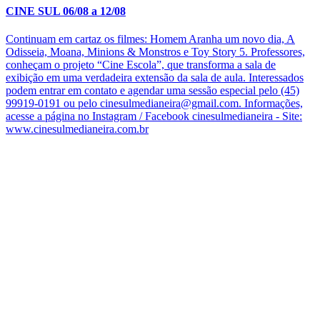
CINE SUL 06/08 a 12/08
Continuam em cartaz os filmes: Homem Aranha um novo dia, A
Odisseia, Moana, Minions & Monstros e Toy Story 5. Professores,
conheçam o projeto “Cine Escola”, que transforma a sala de
exibição em uma verdadeira extensão da sala de aula. Interessados
podem entrar em contato e agendar uma sessão especial pelo (45)
99919-0191 ou pelo cinesulmedianeira@gmail.com. Informações,
acesse a página no Instagram / Facebook cinesulmedianeira - Site:
www.cinesulmedianeira.com.br