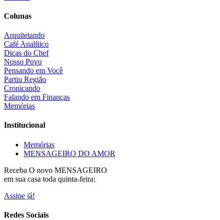
Colunas
Arquitetando
Café Analítico
Dicas do Chef
Nosso Povo
Pensando em Você
Partiu Região
Cronicando
Falando em Finanças
Memórias
Institucional
Memórias
MENSAGEIRO DO AMOR
Receba O
novo MENSAGEIRO
em sua casa toda quinta-feira:
Assine já!
Redes Sociais