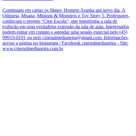
Continuam em cartaz os filmes: Homem Aranha um novo dia, A
Odisseia, Moana, Minions & Monstros e Toy Story 5. Professores,
conheçam o projeto “Cine Escola”, que transforma a sala de
exibição em uma verdadeira extensão da sala de aula. Interessados
podem entrar em contato e agendar uma sessão especial pelo (45)
99919-0191 ou pelo cinesulmedianeira@gmail.com. Informações,
acesse a página no Instagram / Facebook cinesulmedianeira - Site:
www.cinesulmedianeira.com.br