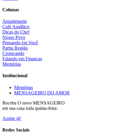
Colunas
Arquitetando
Café Analítico
Dicas do Chef
Nosso Povo
Pensando em Você
Partiu Região
Cronicando
Falando em Finanças
Memórias
Institucional
Memórias
MENSAGEIRO DO AMOR
Receba O
novo MENSAGEIRO
em sua casa toda quinta-feira:
Assine já!
Redes Sociais