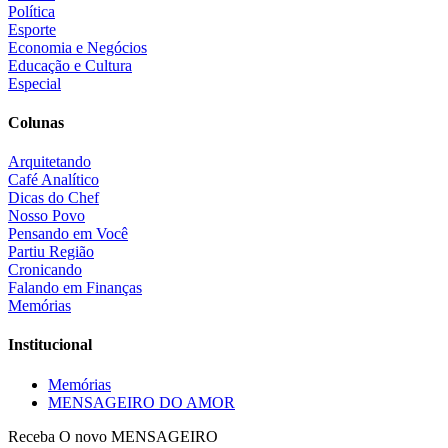
Política
Esporte
Economia e Negócios
Educação e Cultura
Especial
Colunas
Arquitetando
Café Analítico
Dicas do Chef
Nosso Povo
Pensando em Você
Partiu Região
Cronicando
Falando em Finanças
Memórias
Institucional
Memórias
MENSAGEIRO DO AMOR
Receba O
novo MENSAGEIRO