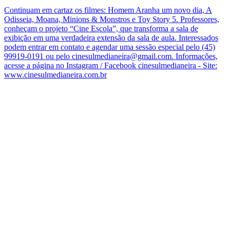
Continuam em cartaz os filmes: Homem Aranha um novo dia, A
Odisseia, Moana, Minions & Monstros e Toy Story 5. Professores,
conheçam o projeto “Cine Escola”, que transforma a sala de
exibição em uma verdadeira extensão da sala de aula. Interessados
podem entrar em contato e agendar uma sessão especial pelo (45)
99919-0191 ou pelo cinesulmedianeira@gmail.com. Informações,
acesse a página no Instagram / Facebook cinesulmedianeira - Site:
www.cinesulmedianeira.com.br