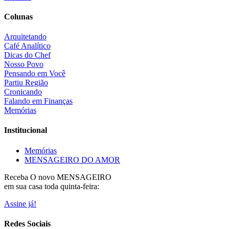
Colunas
Arquitetando
Café Analítico
Dicas do Chef
Nosso Povo
Pensando em Você
Partiu Região
Cronicando
Falando em Finanças
Memórias
Institucional
Memórias
MENSAGEIRO DO AMOR
Receba O
novo MENSAGEIRO
em sua casa toda quinta-feira:
Assine já!
Redes Sociais