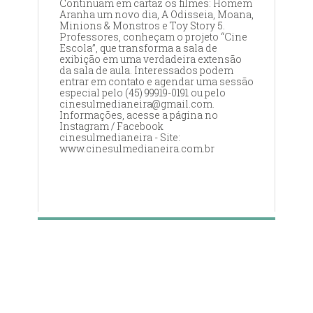
Continuam em cartaz os filmes: Homem
Aranha um novo dia, A Odisseia, Moana,
Minions & Monstros e Toy Story 5.
Professores, conheçam o projeto “Cine
Escola”, que transforma a sala de
exibição em uma verdadeira extensão
da sala de aula. Interessados podem
entrar em contato e agendar uma sessão
especial pelo (45) 99919-0191 ou pelo
cinesulmedianeira@gmail.com.
Informações, acesse a página no
Instagram / Facebook
cinesulmedianeira - Site:
www.cinesulmedianeira.com.br