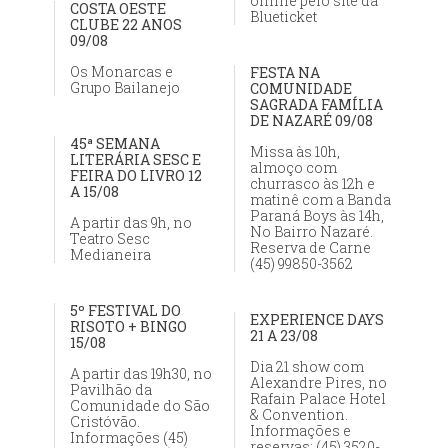
online pelo site da
COSTA OESTE
Blueticket
CLUBE 22 ANOS
09/08
Os Monarcas e
FESTA NA
Grupo Bailanejo
COMUNIDADE
SAGRADA FAMÍLIA
DE NAZARÉ 09/08
45ª SEMANA
Missa às 10h,
LITERÁRIA SESC E
almoço com
FEIRA DO LIVRO 12
churrasco às 12h e
A 15/08
matinê com a Banda
Paraná Boys às 14h,
A partir das 9h, no
No Bairro Nazaré.
Teatro Sesc
Reserva de Carne
Medianeira
(45) 99850-3562
5º FESTIVAL DO
EXPERIENCE DAYS
RISOTO + BINGO
21 A 23/08
15/08
Dia 21 show com
A partir das 19h30, no
Alexandre Pires, no
Pavilhão da
Rafain Palace Hotel
Comunidade do São
& Convention.
Cristóvão.
Informações e
Informações (45)
reservas: (45) 3520-