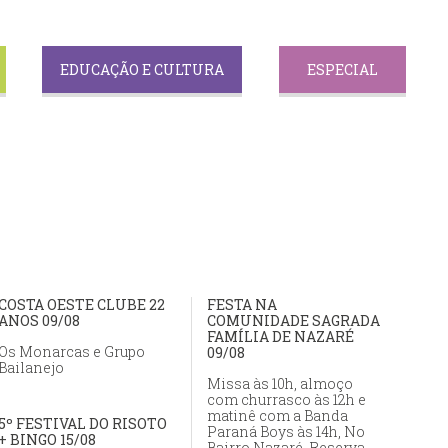
EDUCAÇÃO E CULTURA
ESPECIAL
COSTA OESTE CLUBE 22
FESTA NA
ANOS 09/08
COMUNIDADE SAGRADA
FAMÍLIA DE NAZARÉ
Os Monarcas e Grupo
09/08
Bailanejo
Missa às 10h, almoço
com churrasco às 12h e
matinê com a Banda
5º FESTIVAL DO RISOTO
Paraná Boys às 14h, No
+ BINGO 15/08
Bairro Nazaré. Reserva