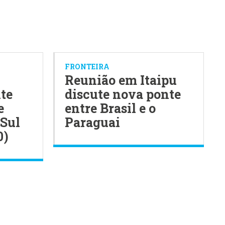
FRONTEIRA
Reunião em Itaipu
nte
discute nova ponte
e
entre Brasil e o
 Sul
Paraguai
0)