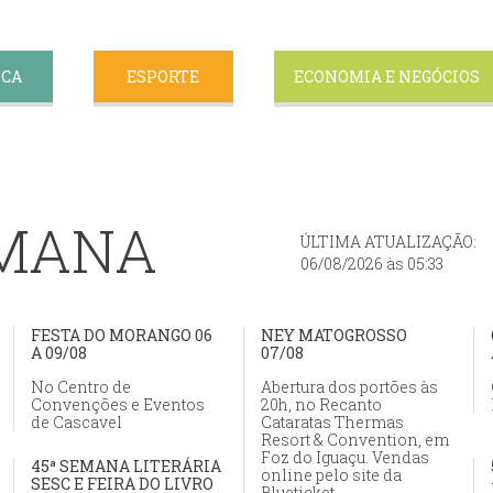
ICA
ESPORTE
ECONOMIA E NEGÓCIOS
EMANA
ÚLTIMA ATUALIZAÇÃO:
06/08/2026 às 05:33
FESTA DO MORANGO 06
NEY MATOGROSSO
A 09/08
07/08
No Centro de
Abertura dos portões às
Convenções e Eventos
20h, no Recanto
de Cascavel
Cataratas Thermas
Resort & Convention, em
Foz do Iguaçu. Vendas
45ª SEMANA LITERÁRIA
online pelo site da
SESC E FEIRA DO LIVRO
Blueticket