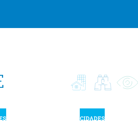
E
ES
CIDADES