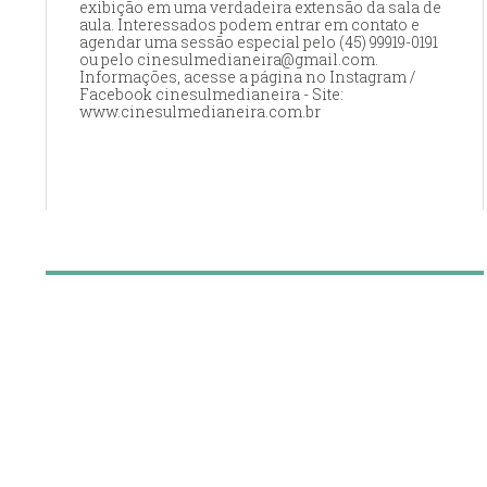
exibição em uma verdadeira extensão da sala de
aula. Interessados podem entrar em contato e
agendar uma sessão especial pelo (45) 99919-0191
ou pelo cinesulmedianeira@gmail.com.
Informações, acesse a página no Instagram /
Facebook cinesulmedianeira - Site:
www.cinesulmedianeira.com.br