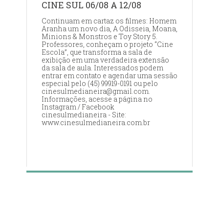
CINE SUL 06/08 A 12/08
Continuam em cartaz os filmes: Homem
Aranha um novo dia, A Odisseia, Moana,
Minions & Monstros e Toy Story 5.
Professores, conheçam o projeto “Cine
Escola”, que transforma a sala de
exibição em uma verdadeira extensão
da sala de aula. Interessados podem
entrar em contato e agendar uma sessão
especial pelo (45) 99919-0191 ou pelo
cinesulmedianeira@gmail.com.
Informações, acesse a página no
Instagram / Facebook
cinesulmedianeira - Site:
www.cinesulmedianeira.com.br