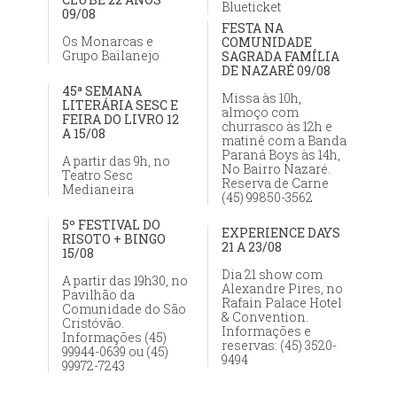
Blueticket
09/08
FESTA NA
Os Monarcas e
COMUNIDADE
Grupo Bailanejo
SAGRADA FAMÍLIA
DE NAZARÉ 09/08
45ª SEMANA
Missa às 10h,
LITERÁRIA SESC E
almoço com
FEIRA DO LIVRO 12
churrasco às 12h e
A 15/08
matinê com a Banda
Paraná Boys às 14h,
A partir das 9h, no
No Bairro Nazaré.
Teatro Sesc
Reserva de Carne
Medianeira
(45) 99850-3562
5º FESTIVAL DO
EXPERIENCE DAYS
RISOTO + BINGO
21 A 23/08
15/08
Dia 21 show com
A partir das 19h30, no
Alexandre Pires, no
Pavilhão da
Rafain Palace Hotel
Comunidade do São
& Convention.
Cristóvão.
Informações e
Informações (45)
reservas: (45) 3520-
99944-0639 ou (45)
9494
99972-7243